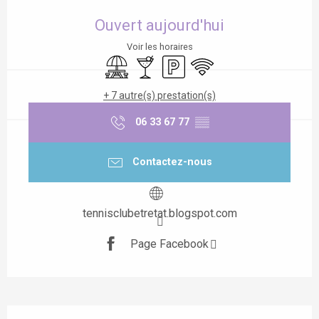
Ouverture et coordonnées
Ouvert aujourd'hui
Voir les horaires
Aire de pique nique
Bar / Buvette
Parking
WiFi
+ 7 autre(s) prestation(s)
06 33 67 77
▒▒
Contactez-nous
tennisclubetretat.blogspot.com
Page Facebook
Description