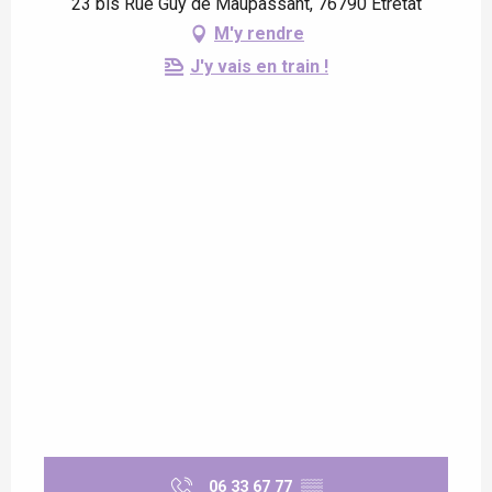
23 bis Rue Guy de Maupassant, 76790 Étretat
M'y rendre
J'y vais en train !
06 33 67 77
▒▒