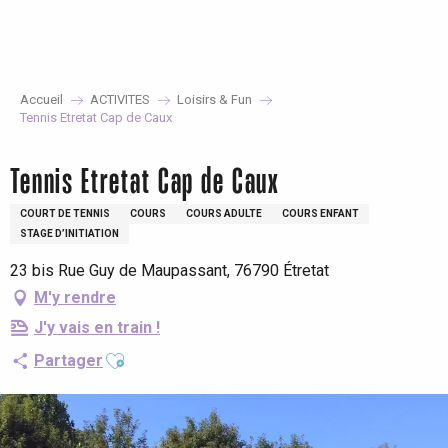
Aller
au
contenu
principal
Accueil
ACTIVITES
Loisirs & Fun
Tennis Etretat Cap de Caux
Tennis Etretat Cap de Caux
COURT DE TENNIS
COURS
COURS ADULTE
COURS ENFANT
STAGE D’INITIATION
23 bis Rue Guy de Maupassant, 76790 Étretat
M'y rendre
J'y vais en train !
Ajouter aux favoris
Partager