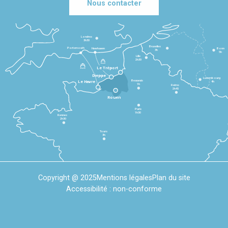
Nous contacter
Londres
3h30
Bruxelles
Portsmouth
Newhaven
Bonn
3h
5h
Lille
2h30
Le Tréport
Dieppe
Luxembourg
Beauvais
4h
Le Havre
1h
Reims
2h45
Rouen
Paris
1h30
Rennes
2h30
Tours
3h
Copyright @ 2025
Mentions légales
Plan du site
Accessibilité : non-conforme