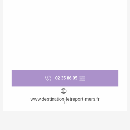
02 35 86 05
▒▒
www.destination-letreport-mers.fr