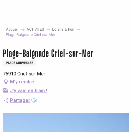
Aller
au
contenu
principal
Accueil
ACTIVITES
Loisirs & Fun
Plage-Baignade Criel-sur-Mer
Plage-Baignade Criel-sur-Mer
PLAGE SURVEILLÉE
76910 Criel-sur-Mer
M'y rendre
J'y vais en train !
Ajouter aux favoris
Partager