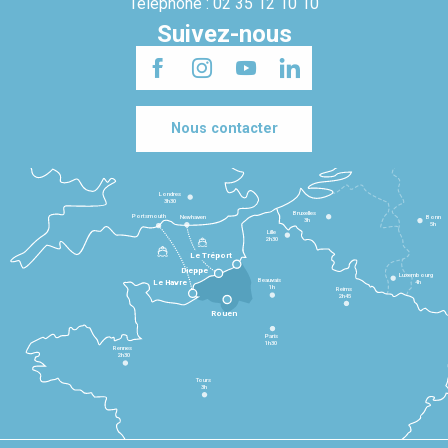
Téléphone : 02 35 12 10 10
Suivez-nous
Nous contacter
Londres
3h30
Bruxelles
Portsmouth
Newhaven
Bonn
3h
5h
Lille
2h30
Le Tréport
Dieppe
Luxembourg
Beauvais
4h
Le Havre
1h
Reims
2h45
Rouen
Paris
1h30
Rennes
2h30
Tours
3h