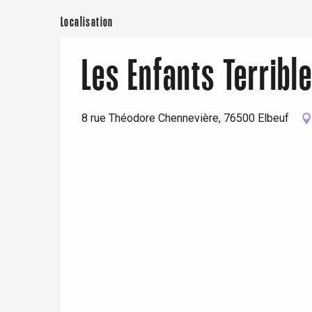
Localisation
Les Enfants Terribl
re
éjour
8 rue Théodore Chennevière, 76500 Elbeuf