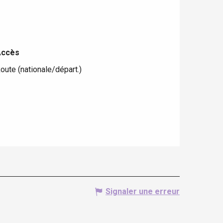
Accès
Accès
oute (nationale/départ.)
Signaler une erreur