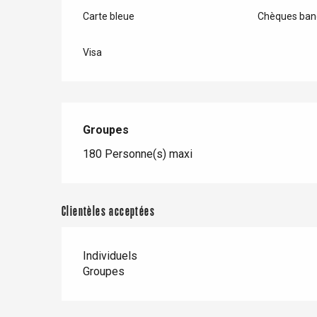
Carte bleue
Chèques banc
Duclair
Rouen
Visa
Paris 1h30
Groupes
Groupes
180 Personne(s) maxi
Clientèles acceptées
Individuels
Groupes