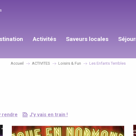
s
stination
Activités
Saveurs locales
Séjour
Accueil
ACTIVITES
Loisirs & Fun
Les Enfants Terribles
y rendre
J'y vais en train !