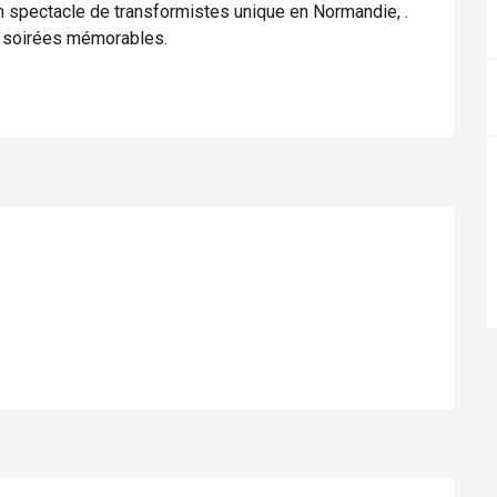
n spectacle de transformistes unique en Normandie, . 
s soirées mémorables.
ur-Bresle
Eaux