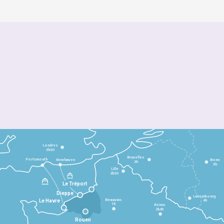
Londres
3h30
Bruxelles
Portsmouth
Newhaven
Bonn
3h
5h
Lille
2h30
Le Tréport
Dieppe
Luxembourg
Beauvais
4h
Le Havre
1h
Reims
2h45
Rouen