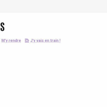
es
M'y rendre
J'y vais en train !