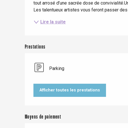
tout arrosé d’une sacrée dose de convivialité.U
Les talentueux artistes vous feront passer de
Criel-sur-Mer
Lire la suite
Blangy-s
Dieppe
Offranville
Prestations
t-Valery-en-Caux
er
Parking
e
Neufchâtel-en-Bray
Doudeville
Afficher toutes les prestations
Val-de-Scie
etot
Forges-les-
Clères
Moyens de paiement
Buchy
en-Seine