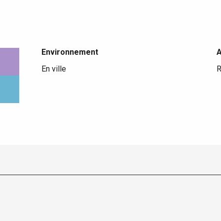
Environnement
Environnement
En ville
R