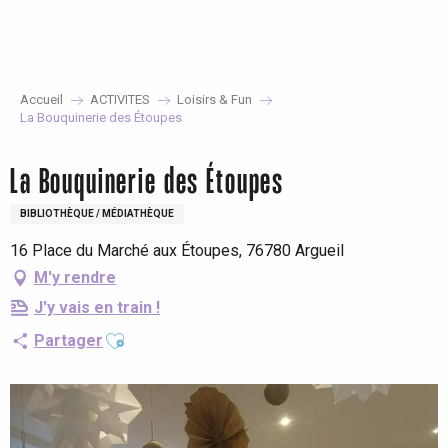
Aller
au
contenu
principal
Accueil
ACTIVITES
Loisirs & Fun
La Bouquinerie des Étoupes
La Bouquinerie des Étoupes
BIBLIOTHÈQUE / MÉDIATHÈQUE
16 Place du Marché aux Étoupes, 76780 Argueil
M'y rendre
J'y vais en train !
Ajouter aux favoris
Partager