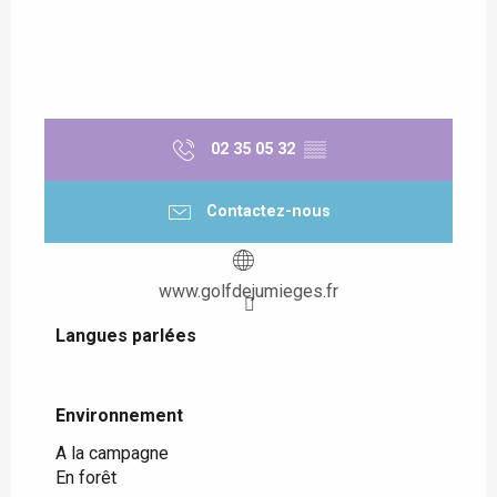
02 35 05 32
▒▒
Contactez-nous
www.golfdejumieges.fr
Langues parlées
Langues parlées
Environnement
Environnement
A la campagne
En forêt