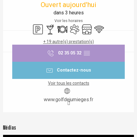
Ouvert aujourd'hui
dans 3 heures
Voir les horaires
Parking
Bar / Buvette
Restaurant
Animaux acceptés
Boutique
WiFi
+ 19 autre(s) prestation(s)
02 35 05 32
▒▒
Contactez-nous
Voir tous les contacts
www.golfdejumieges.fr
Médias