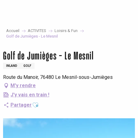
Aller
au
contenu
principal
Accueil
ACTIVITES
Loisirs & Fun
Golf de Jumièges - Le Mesnil
Golf de Jumièges - Le Mesnil
INLAND
GOLF
Route du Manoir, 76480 Le Mesnil-sous-Jumièges
M'y rendre
J'y vais en train !
Ajouter aux favoris
Partager