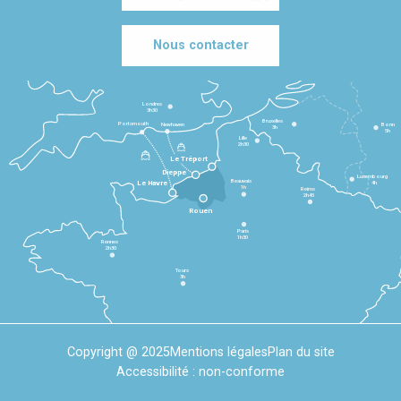
Nous contacter
Londres
3h30
Bruxelles
Portsmouth
Newhaven
Bonn
3h
5h
Lille
2h30
Le Tréport
Dieppe
Luxembourg
Beauvais
4h
Le Havre
1h
Reims
2h45
Rouen
Paris
1h30
Rennes
2h30
Tours
3h
Copyright @ 2025
Mentions légales
Plan du site
Accessibilité : non-conforme