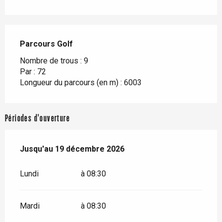
Parcours Golf
Parcours Golf
Nombre de trous : 9
Par : 72
Longueur du parcours (en m) : 6003
Périodes d'ouverture
Du
Jusqu'au
1 janvier 2026
19 décembre 2026
au
19 décembre 2026
Lundi
à 08:30
Mardi
à 08:30