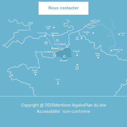
Nous contacter
Londres
3h30
Bruxelles
Portsmouth
Newhaven
Bonn
3h
5h
Lille
2h30
Le Tréport
Dieppe
Luxembourg
Beauvais
4h
Le Havre
1h
Reims
2h45
Rouen
Paris
1h30
Rennes
2h30
Tours
3h
Copyright @ 2025
Mentions légales
Plan du site
Accessibilité : non-conforme