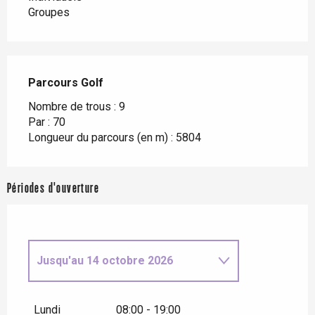
Groupes
Parcours Golf
Parcours Golf
Nombre de trous : 9
Par : 70
Longueur du parcours (en m) : 5804
Périodes d'ouverture
Jusqu'au
14 octobre 2026
Du
15 octobre 2026
au
31
décembre 2026
Lundi
08:00 - 19:00