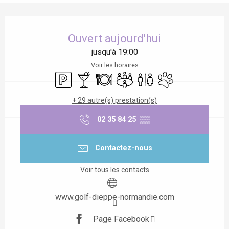
Ouverture et coordonnées
Ouvert aujourd'hui
jusqu'à 19:00
Voir les horaires
Parking
Bar / Buvette
Restaurant
Salle de réunion
Toilettes
Animaux acceptés
+ 29 autre(s) prestation(s)
02 35 84 25
▒▒
Contactez-nous
Voir tous les contacts
www.golf-dieppe-normandie.com
Page Facebook