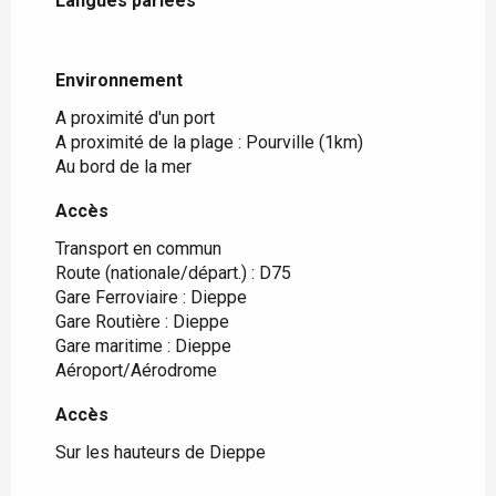
Langues parlées
Langues parlées
Environnement
Environnement
A proximité d'un port
A proximité de la plage :
Pourville
(1km)
Au bord de la mer
Accès
Accès
Transport en commun
Route (nationale/départ.) : D75
Gare Ferroviaire : Dieppe
Gare Routière : Dieppe
Gare maritime : Dieppe
Aéroport/Aérodrome
Accès
Accès
Sur les hauteurs de Dieppe