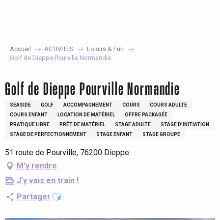
Aller
au
contenu
principal
Accueil
ACTIVITES
Loisirs & Fun
Golf de Dieppe Pourville Normandie
Golf de Dieppe Pourville Normandie
SEASIDE
GOLF
ACCOMPAGNEMENT
COURS
COURS ADULTE
COURS ENFANT
LOCATION DE MATÉRIEL
OFFRE PACKAGÉE
PRATIQUE LIBRE
PRÊT DE MATÉRIEL
STAGE ADULTE
STAGE D’INITIATION
STAGE DE PERFECTIONNEMENT
STAGE ENFANT
STAGE GROUPE
51 route de Pourville, 76200 Dieppe
M'y rendre
J'y vais en train !
Ajouter aux favoris
Partager