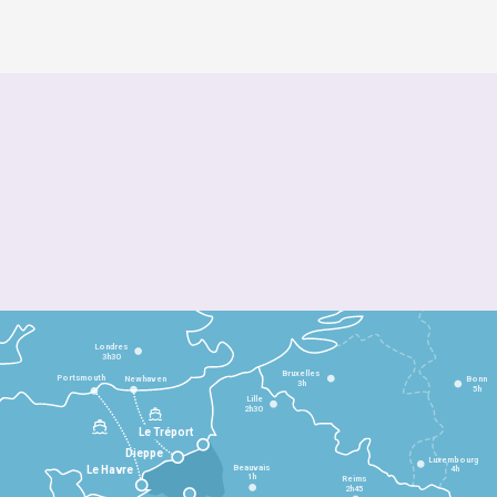
Londres
3h30
Bruxelles
Portsmouth
Newhaven
Bonn
3h
5h
Lille
2h30
Le Tréport
Dieppe
Luxembourg
Beauvais
4h
Le Havre
1h
Reims
2h45