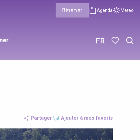
Réserver
Agenda
Météo
ner
FR
Rech
Voir les favor
Ajouter aux favoris
Partager
Ajouter à mes favoris