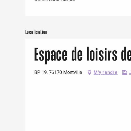
Localisation
Espace de loisirs d
re
éjour
BP 19, 76170 Montville
M'y rendre
J