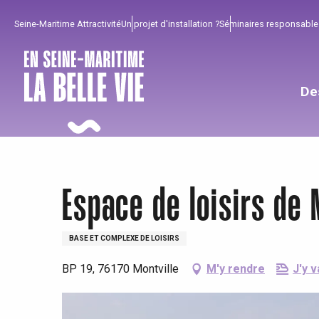
Aller
Seine-Maritime Attractivité
Un projet d'installation ?
Séminaires responsable
au
contenu
principal
De
Espace de loisirs de 
BASE ET COMPLEXE DE LOISIRS
BP 19, 76170 Montville
M'y rendre
J'y v
Pour profiter
Incontournables
Bien de chez nous !
Tout l'agenda
Lieux branchés
Séjours en bord de