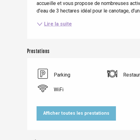
accueille et vous propose de nombreuses activité
d’eau de 3 hectares idéal pour le canotage, d’un 
Criel-sur-Mer
Lire la suite
Blangy-s
Dieppe
Offranville
Prestations
t-Valery-en-Caux
er
Parking
Restaur
e
WiFi
Neufchâtel-en-Bray
Doudeville
Val-de-Scie
Afficher toutes les prestations
etot
Forges-les-
Clères
Buchy