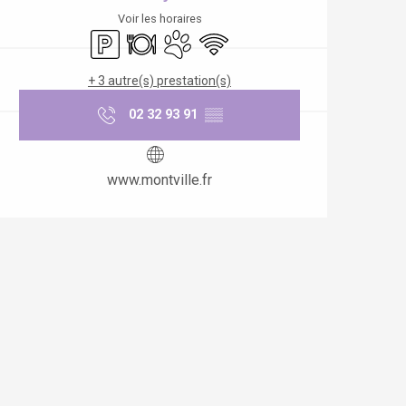
Voir les horaires
Parking
Restaurant
Animaux acceptés
WiFi
+ 3 autre(s) prestation(s)
02 32 93 91
▒▒
www.montville.fr