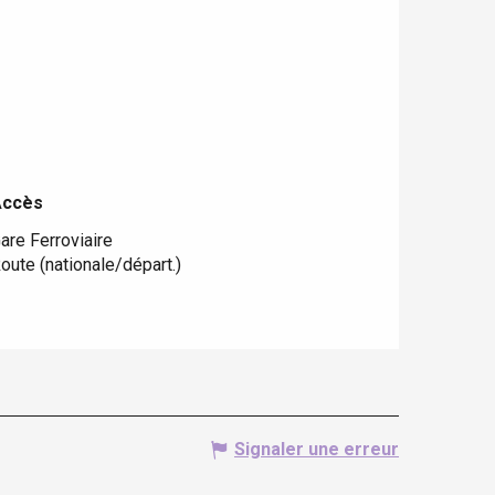
Accès
Accès
are Ferroviaire
oute (nationale/départ.)
Signaler une erreur