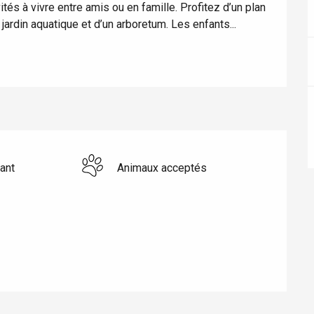
Lille 2h30
s à vivre entre amis ou en famille. Profitez d’un plan 
jardin aquatique et d’un arboretum. Les enfants...
ur-Bresle
ant
Animaux acceptés
Eaux