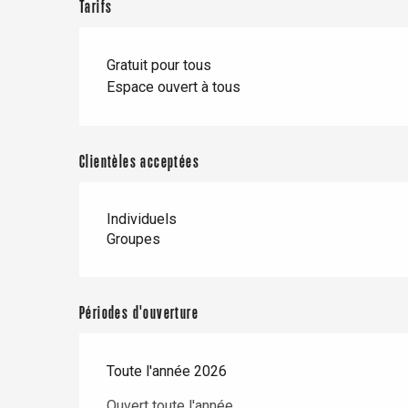
en-Seine
Tarifs
Duclair
Rouen
Gratuit pour tous
Espace ouvert à tous
Clientèles acceptées
Paris 1h30
Individuels
Groupes
Périodes d'ouverture
Toute l'année 2026
Ouvert toute l'année