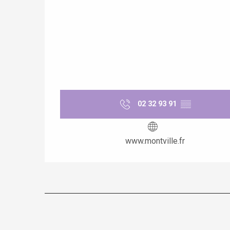
02 32 93 91
▒▒
www.montville.fr