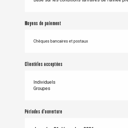
e
Neufchâtel-en-Bray
Moyens de paiement
Doudeville
Val-de-Scie
Chèques bancaires et postaux
etot
Forges-les-
Clères
Buchy
Clientèles acceptées
en-Seine
Duclair
Rouen
Individuels
Groupes
Périodes d'ouverture
Paris 1h30