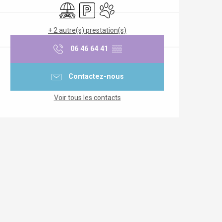
Aire de pique nique
Parking
Animaux acceptés
+ 2 autre(s) prestation(s)
06 46 64 41
▒▒
Contactez-nous
Voir tous les contacts