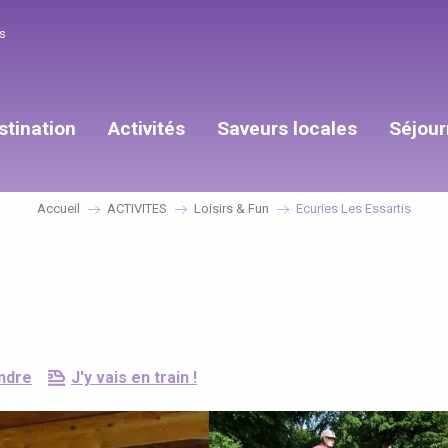
s
stination
Activités
Saveurs locales
Séjour
Accueil
ACTIVITES
Loisirs & Fun
Ecuries Les Essartis
ndre
J'y vais en train !