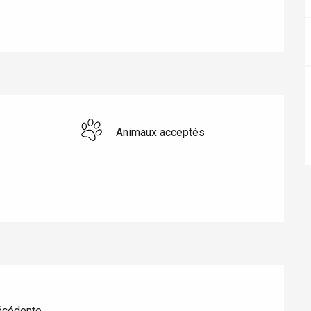
éport
Animaux acceptés
Lille 2h30
ur-Bresle
récédente