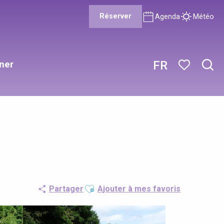
Réserver
Agenda
Météo
ner
FR
Rech
Voir les favor
Ajouter aux favoris
Partager
Ajouter à mes favoris