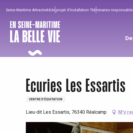
Aller
Seine-Maritime Attractivité
Un projet d'installation ?
Séminaires responsable
au
contenu
principal
De
Ecuries Les Essartis
CENTRE D'ÉQUITATION
Lieu-dit Les Essartis, 76340 Réalcamp
M'y re
Pour profiter
Incontournables
Bien de chez nous !