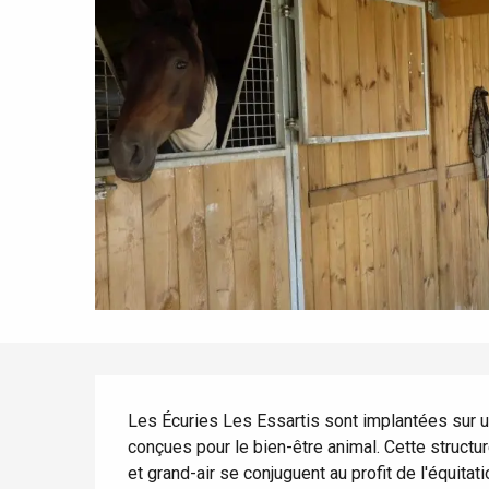
Tout l'agenda
Lieux branchés
Séjours en bord de
mer
Eté
Meilleurs brunch
Séjours en train
Quand il pleut
Restaurants avec vue
Séjours à vélo
Avec les enfants
Entre amis
Description
Les Écuries Les Essartis sont implantées sur un
conçues pour le bien-être animal. Cette structur
et grand-air se conjuguent au profit de l'équitat