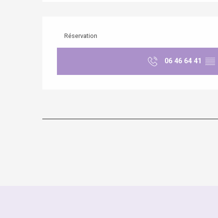
Réservation
06 46 64 41
▒▒