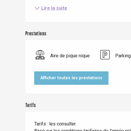
Lire la suite
Prestations
Le Tr
Aire de pique nique
Parking
Eu
Afficher toutes les prestations
Criel-sur-Mer
Blangy-s
Dieppe
Tarifs
Offranville
t-Valery-en-Caux
Tarifs : les consulter.
er
Basé sur les conditions tarifaires de l'année p