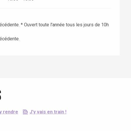
écédente. * Ouvert toute l'année tous les jours de 10h
récédente.
s
y rendre
J'y vais en train !