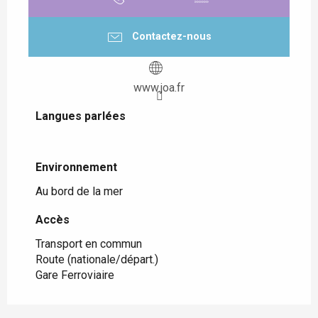
Contactez-nous
www.joa.fr
Langues parlées
Langues parlées
Environnement
Environnement
Au bord de la mer
Accès
Accès
Transport en commun
Route (nationale/départ.)
Gare Ferroviaire