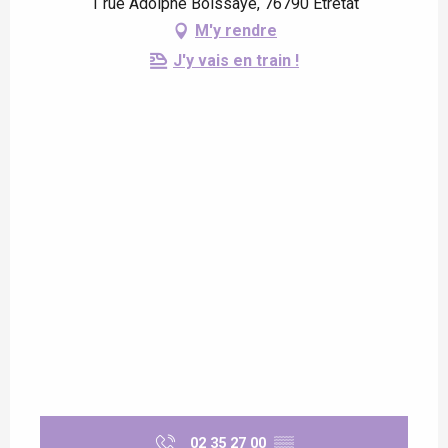
1 rue Adolphe Boissaye, 76790 Étretat
M'y rendre
J'y vais en train !
02 35 27 00
▒▒