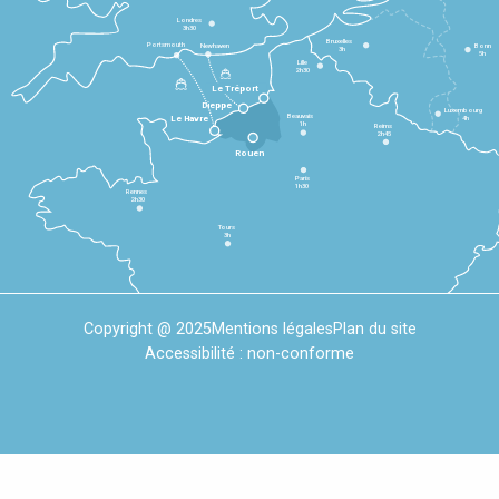
Londres
3h30
Bruxelles
Portsmouth
Newhaven
Bonn
3h
5h
Lille
2h30
Le Tréport
Dieppe
Luxembourg
Beauvais
4h
Le Havre
1h
Reims
2h45
Rouen
Paris
1h30
Rennes
2h30
Tours
3h
Copyright @ 2025
Mentions légales
Plan du site
Accessibilité : non-conforme