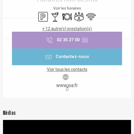
Voir les horaires
Parking
Bar / Buvette
Restaurant
Salle de réunion
WiFi
+ 12 autre(s) prestation(s)
02 35 27 00
▒▒
Contactez-nous
Voir tous les contacts
www.joa.fr
Médias