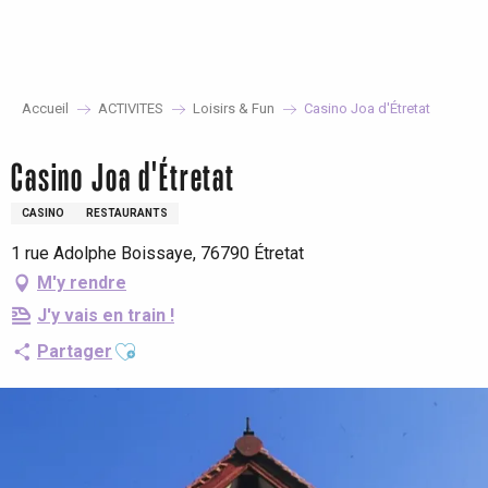
Aller
au
contenu
principal
Accueil
ACTIVITES
Loisirs & Fun
Casino Joa d'Étretat
Casino Joa d'Étretat
CASINO
RESTAURANTS
1 rue Adolphe Boissaye, 76790 Étretat
M'y rendre
J'y vais en train !
Ajouter aux favoris
Partager