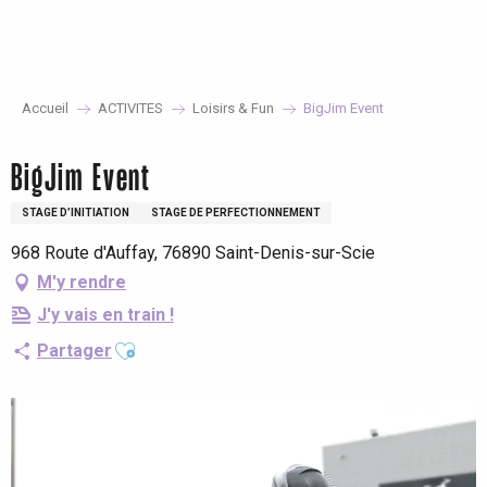
Aller
au
contenu
principal
Accueil
ACTIVITES
Loisirs & Fun
BigJim Event
BigJim Event
STAGE D’INITIATION
STAGE DE PERFECTIONNEMENT
968 Route d'Auffay, 76890 Saint-Denis-sur-Scie
M'y rendre
J'y vais en train !
Ajouter aux favoris
Partager