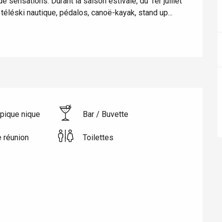
e sensations. Durant la saison estivale, du 1er juillet 
: téléski nautique, pédalos, canoë-kayak, stand up...
 pique nique
Bar / Buvette
e réunion
Toilettes
éport
Lille 2h30
ur-Bresle