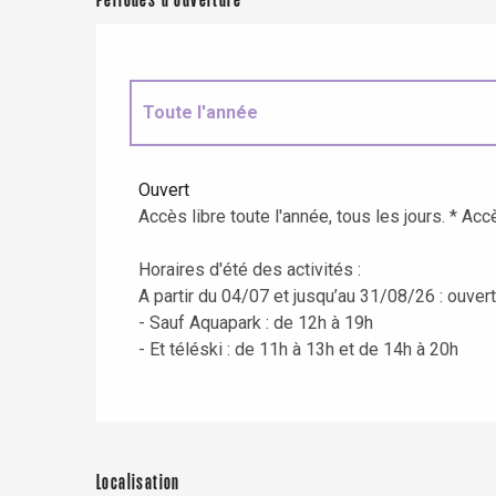
Périodes d'ouverture
Toute l'année
Jusqu'au
31 août 2026
Ouvert
Accès libre toute l'année, tous les jours. * Accè
Horaires d'été des activités :
A partir du 04/07 et jusqu’au 31/08/26 : ouver
- Sauf Aquapark : de 12h à 19h
- Et téléski : de 11h à 13h et de 14h à 20h
re
éjour
Localisation