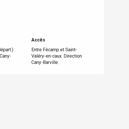
Accès
Accès
part.) :
Entre Fécamp et Saint-
 Cany-
Valéry-en-caux. Direction
Cany-Barville.