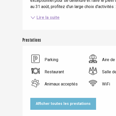
exceptionnel pour se détendre et faire le plein d
au 31 août, profitez d'un large choix d'activités 
Lire la suite
Prestations
Parking
Aire de
Restaurant
Salle d
Le Tr
Eu
Animaux acceptés
WiFi
Criel-sur-Mer
Afficher toutes les prestations
Blangy-s
Dieppe