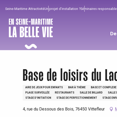
Aller
Seine-Maritime Attractivité
Un projet d'installation ?
Séminaires responsable
au
contenu
principal
De
Base de loisirs du La
AIRE DE JEUX POUR ENFANTS
BAR À THÈME
BASE ET COMPLEXE 
PLAGE SURVEILLÉE
RESTAURANTS
SALLE DE BILLARD
SALLE 
STAGE D’INITIATION
STAGE DE PERFECTIONNEMENT
STAGE ENF
4, rue du Dessous des Bois, 76450 Vittefleur
Pour profiter
Incontournables
Bien de chez nous !