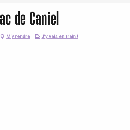
Lac de Caniel
M'y rendre
J'y vais en train !