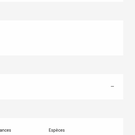
Eaux
—
ances
Espèces