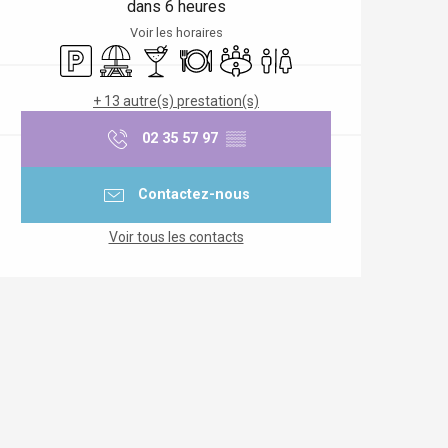
dans 6 heures
Voir les horaires
Parking
Aire de pique nique
Bar / Buvette
Restaurant
Salle de réunion
Toilettes
+ 13 autre(s) prestation(s)
02 35 57 97
▒▒
Contactez-nous
Voir tous les contacts