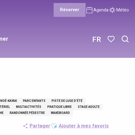
Réserver
Agenda
Météo
ner
FR
Rech
Voir les favor
ANOË-KAYAK
PARC ENFANTS
PISTE DE LUGE D’ÉTÉ
TÉRIEL
MULTIACTIVITÉS
PRATIQUE LIBRE
STAGE ADULTE
HE
RANDONNÉE PÉDESTRE
WAKEBOARD
Ajouter aux favoris
Partager
Ajouter à mes favoris