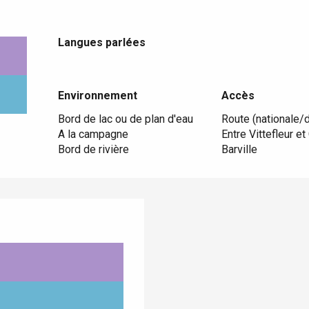
Langues parlées
Langues parlées
Environnement
Environnement
Accès
Accès
Bord de lac ou de plan d'eau
Route (nationale/dé
A la campagne
Entre Vittefleur et
Bord de rivière
Barville