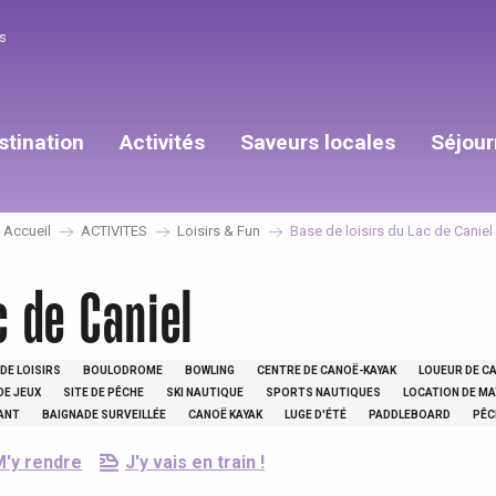
s
stination
Activités
Saveurs locales
Séjour
Accueil
ACTIVITES
Loisirs & Fun
Base de loisirs du Lac de Caniel
c de Caniel
DE LOISIRS
BOULODROME
BOWLING
CENTRE DE CANOË-KAYAK
LOUEUR DE C
DE JEUX
SITE DE PÊCHE
SKI NAUTIQUE
SPORTS NAUTIQUES
LOCATION DE MA
ANT
BAIGNADE SURVEILLÉE
CANOË KAYAK
LUGE D'ÉTÉ
PADDLEBOARD
PÊC
M'y rendre
J'y vais en train !