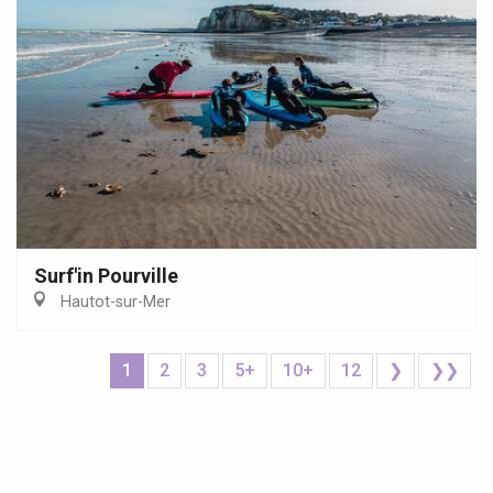
Surf'in Pourville
Hautot-sur-Mer
1
2
3
5+
10+
12
❯
❯❯