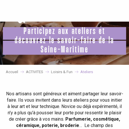
Aller
au
contenu
principal
Participez aux ateliers et
découvrez le savoir-faire de la
Seine-Maritime
Accueil
ACTIVITES
Loisirs & Fun
Ateliers
Nos artisans sont généreux et aiment partager leur savoir-
faire. Ils vous invitent dans leurs ateliers pour vous initier
à leur art et leur technique. Novice ou déjà expérimenté, il
n’y a plus qu’à pousser leur porte pour ressentir le plaisir
de créer grâce à vos mains.
Parfumerie, cosmétique,
céramique, poterie, broderie
… Le champ des