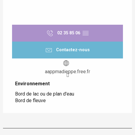
02 35 85 06
▒▒
Contactez-nous
aappmadieppe.free.fr
Environnement
Environnement
Bord de lac ou de plan d'eau
Bord de fleuve