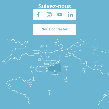
Suivez-nous
Nous contacter
Londres
3h30
Bruxelles
Portsmouth
Newhaven
Bonn
3h
5h
Lille
2h30
Le Tréport
Dieppe
Luxembourg
Beauvais
4h
Le Havre
1h
Reims
2h45
Rouen
Paris
1h30
Rennes
2h30
Tours
3h