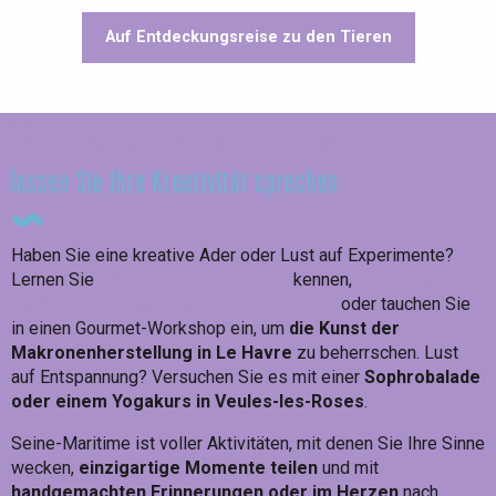
Auf Entdeckungsreise zu den Tieren
Workshops in Seine-Maritime :
lassen Sie Ihre Kreativität sprechen
Haben Sie eine kreative Ader oder Lust auf Experimente?
Lernen Sie
Keramik in Bracquetuit
kennen,
brauen Sie Ihr
eigenes Bier in Amfreville-les-Champs
oder tauchen Sie
in einen Gourmet-Workshop ein, um
die Kunst der
Makronenherstellung in Le Havre
zu beherrschen. Lust
auf Entspannung? Versuchen Sie es mit einer
Sophrobalade
oder einem Yogakurs in Veules-les-Roses
.
Seine-Maritime ist voller Aktivitäten, mit denen Sie Ihre Sinne
wecken,
einzigartige Momente teilen
und mit
handgemachten Erinnerungen oder im Herzen
nach