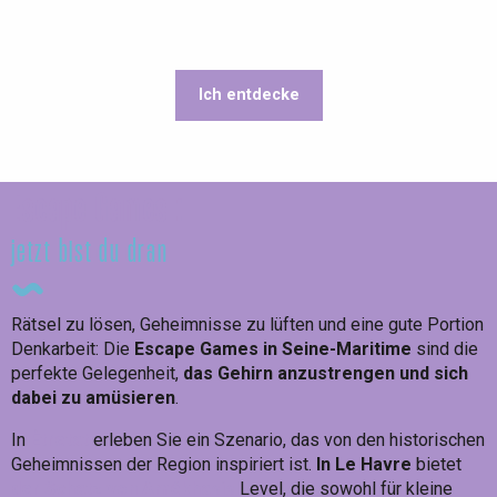
Ich entdecke
Testen Sie sich selbst!
Escape Games :
jetzt bist du dran
Rätsel zu lösen, Geheimnisse zu lüften und eine gute Portion
Denkarbeit: Die
Escape Games in Seine-Maritime
sind die
perfekte Gelegenheit,
das Gehirn anzustrengen und sich
dabei zu amüsieren
.
In
Étretat
erleben Sie ein Szenario, das von den historischen
Geheimnissen der Region inspiriert ist.
In Le Havre
bietet
der Schatz von Amékhasis
Level, die sowohl für kleine