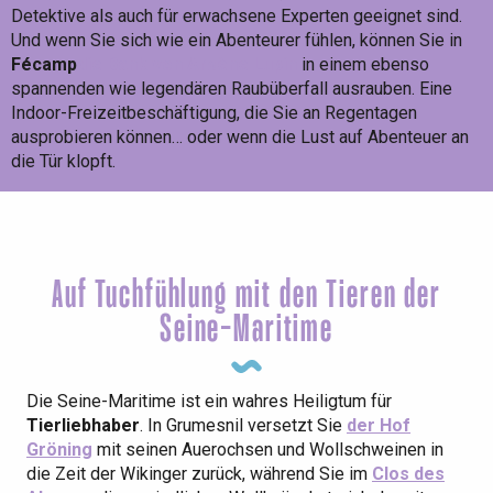
Detektive als auch für erwachsene Experten geeignet sind.
Und wenn Sie sich wie ein Abenteurer fühlen, können Sie in
Fécamp
die Bank von Arsène Lupin
in einem ebenso
spannenden wie legendären Raubüberfall ausrauben. Eine
Indoor-Freizeitbeschäftigung, die Sie an Regentagen
ausprobieren können… oder wenn die Lust auf Abenteuer an
die Tür klopft.
Auf Tuchfühlung mit den Tieren der
Seine-Maritime
Die Seine-Maritime ist ein wahres Heiligtum für
Tierliebhaber
. In Grumesnil versetzt Sie
der Hof
Gröning
mit seinen Auerochsen und Wollschweinen in
die Zeit der Wikinger zurück, während Sie im
Clos des