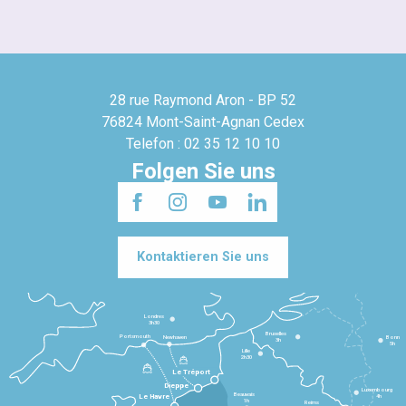
28 rue Raymond Aron - BP 52
76824 Mont-Saint-Agnan Cedex
Telefon : 02 35 12 10 10
Folgen Sie uns
Kontaktieren Sie uns
Londres
3h30
Bruxelles
Portsmouth
Newhaven
Bonn
3h
5h
Lille
2h30
Le Tréport
Dieppe
Luxembourg
Beauvais
4h
Le Havre
1h
Reims