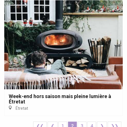
Week-end hors saison mais pleine lumière à
Étretat
Étretat
❮❮
❮
1
2
3
4
❯
❯❯