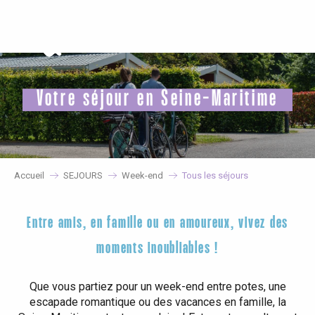
Aller
au
contenu
principal
Votre séjour en Seine-Maritime
Accueil
SEJOURS
Week-end
Tous les séjours
Entre amis, en famille ou en amoureux, vivez des
moments inoubliables !
Que vous partiez pour un week-end entre potes, une
escapade romantique ou des vacances en famille, la