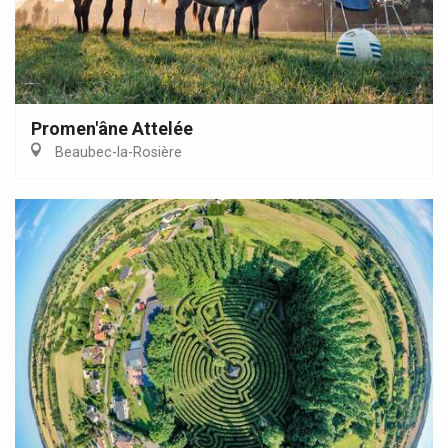
Promen'âne Attelée
Beaubec-la-Rosière