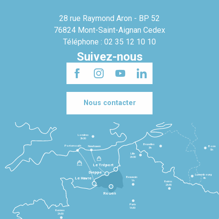
28 rue Raymond Aron - BP 52
76824 Mont-Saint-Aignan Cedex
Téléphone : 02 35 12 10 10
Suivez-nous
Nous contacter
Londres
3h30
Bruxelles
Portsmouth
Newhaven
Bonn
3h
5h
Lille
2h30
Le Tréport
Dieppe
Luxembourg
Beauvais
4h
Le Havre
1h
Reims
2h45
Rouen
Paris
1h30
Rennes
2h30