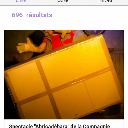
Liste
Carte
Filtres
696
résultats
Spectacle "Abricadébara" de la Compagnie