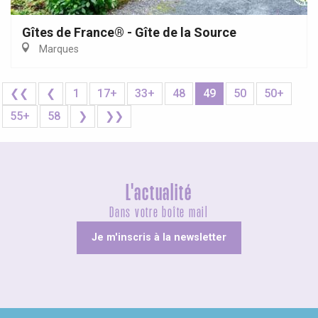
Gîtes de France® - Gîte de la Source
Marques
❮❮
❮
1
17+
33+
48
49
50
50+
55+
58
❯
❯❯
L'actualité
Dans votre boîte mail
Je m'inscris à la newsletter