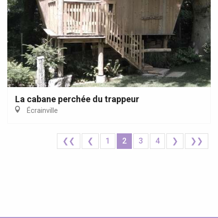
La cabane perchée du trappeur
Écrainville
❮❮
❮
1
2
3
4
❯
❯❯