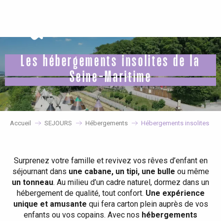
Aller
au
contenu
principal
Les hébergements insolites de la
Seine-Maritime
Accueil
SEJOURS
Hébergements
Hébergements insolites
Surprenez votre famille et revivez vos rêves d’enfant en
séjournant dans
une cabane, un tipi, une bulle
ou même
un tonneau
. Au milieu d’un cadre naturel, dormez dans un
hébergement de qualité, tout confort.
Une expérience
unique et amusante
qui fera carton plein auprès de vos
enfants ou vos copains. Avec nos
hébergements