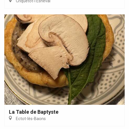
Criquetot-l'Esneval
La Table de Baptyste
Ectot-lès-Baons