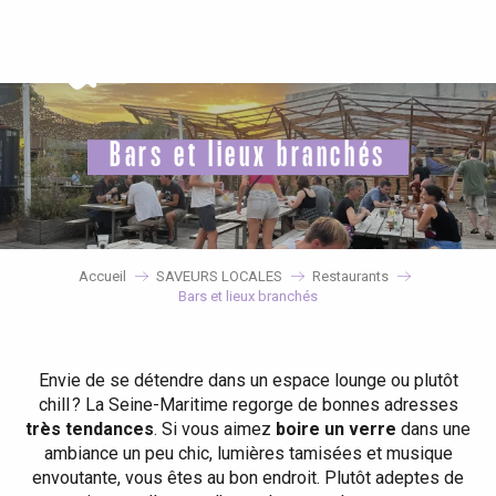
Aller
au
contenu
principal
Bars et lieux branchés
Accueil
SAVEURS LOCALES
Restaurants
Bars et lieux branchés
Envie de se détendre dans un espace lounge ou plutôt
chill ? La Seine-Maritime regorge de bonnes adresses
très tendances
. Si vous aimez
boire un verre
dans une
ambiance un peu chic, lumières tamisées et musique
envoutante, vous êtes au bon endroit. Plutôt adeptes de