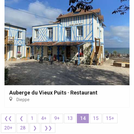
Auberge du Vieux Puits · Restaurant
Dieppe
❮❮
❮
1
4+
9+
13
14
15
15+
20+
28
❯
❯❯