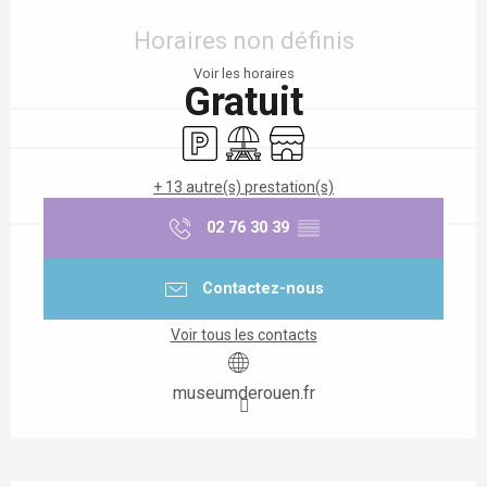
Ouverture et coordonnées
Horaires non définis
Voir les horaires
Gratuit
Parking
Aire de pique nique
Boutique
+ 13 autre(s) prestation(s)
02 76 30 39
▒▒
Contactez-nous
Voir tous les contacts
museumderouen.fr