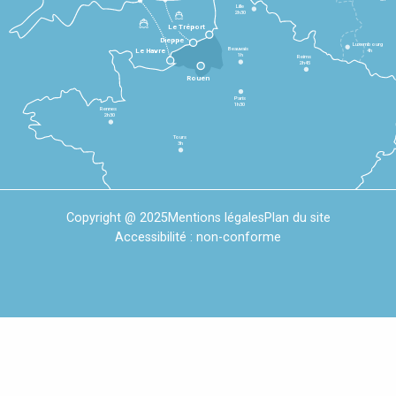
Lille
2h30
Le Tréport
Dieppe
Luxembourg
Beauvais
4h
Le Havre
1h
Reims
2h45
Rouen
Paris
1h30
Rennes
2h30
Tours
3h
Copyright @ 2025
Mentions légales
Plan du site
Accessibilité : non-conforme