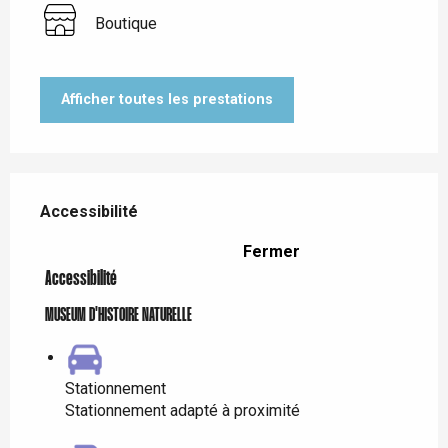
Boutique
Afficher toutes les prestations
Offres de prestations
Accessibilité
Accessibilité
Fermer
Accessibilité
MUSEUM D'HISTOIRE NATURELLE
Stationnement
Stationnement adapté à proximité