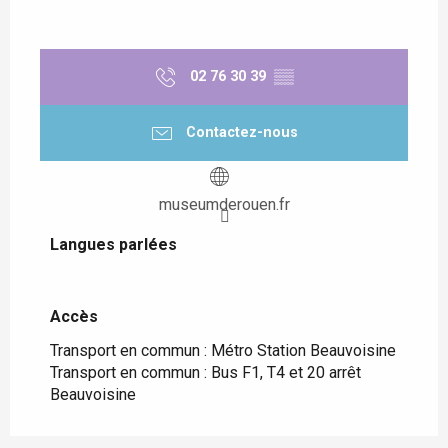
02 76 30 39
▒▒
Contactez-nous
museumderouen.fr
Langues parlées
Langues parlées
Accès
Accès
Transport en commun : Métro Station Beauvoisine
Transport en commun : Bus F1, T4 et 20 arrêt
Beauvoisine