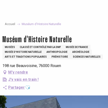
Aller
au
contenu
principal
Accueil
Muséum d'Histoire Naturelle
Muséum d'Histoire Naturelle
MUSÉES
CLASSÉ ET CONTRÔLÉ PAR LA DMF
MUSÉE DE FRANCE
MUSÉE D'HISTOIRE NATURELLE
ANTHROPOLOGIE
ARCHÉOLOGIE
ARTS ET TRADITIONS POPULAIRES
PRÉHISTOIRE
SCIENCES NATURELLES
198 rue Beauvoisine, 76000 Rouen
M'y rendre
J'y vais en train !
Ajouter aux favoris
Partager