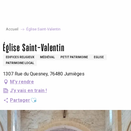
Aller
au
contenu
principal
Accueil
Église Saint-Valentin
Église Saint-Valentin
EDIFICES RELIGIEUX
MÉDIÉVAL
PETIT PATRIMOINE
EGLISE
PATRIMOINE LOCAL
1307 Rue du Quesney, 76480 Jumièges
M'y rendre
J'y vais en train !
Ajouter aux favoris
Partager