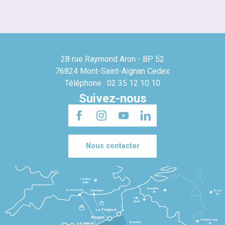
28 rue Raymond Aron - BP 52
76824 Mont-Saint-Aignan Cedex
Téléphone : 02 35 12 10 10
Suivez-nous
Nous contacter
Londres
3h30
Bruxelles
Portsmouth
Newhaven
Bonn
3h
5h
Lille
2h30
Le Tréport
Dieppe
Luxembourg
Beauvais
4h
Le Havre