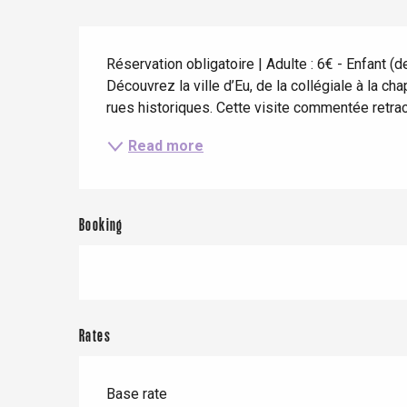
Spring
Best brunches
Train trips
Description
When it rains
Restaurants with a
Cycling holidays
Réservation obligatoire | Adulte : 6€ - Enfant (de
view
With children
Découvrez la ville d’Eu, de la collégiale à la c
rues historiques. Cette visite commentée retrace
Between friends
Read more
Booking
Le Tr
Eu
Rates
Base rate
Criel-sur-Mer