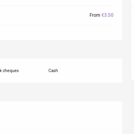
ur-Bresle
From
€3.50
nk cheques
Cash
Eaux