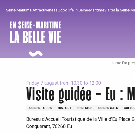
Aller
Seine-Maritime Attractiveness
Good life in Seine-Maritime
Visiter la Seine-M
au
contenu
principal
Home I’m pre
Friday 7 august from 10:30 to 12:00
Visite guidée - Eu : M
GUIDED TOURS
HISTORY
HERITAGE
GUIDED WALK
CULTU
To enjoy
Must-sees
From our region !
Bureau d'Accueil Touristique de la Ville d'Eu Place G
Conquerant, 76260 Eu
All agenda
Trendy places
Seaside breaks