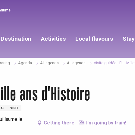
aritime
Destination
Activities
Local flavours
Stay
paring
Agenda
All agenda
All agenda
Visite guidée - Eu : Mill
ille ans d'Histoire
RAL
VISIT
uillaume le
Getting there
I'm going by train!