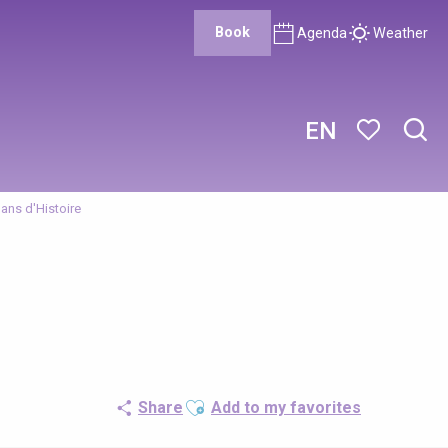
Book
Agenda
Weather
EN
Sear
Voir les favor
e ans d'Histoire
Ajouter aux favoris
Share
Add to my favorites