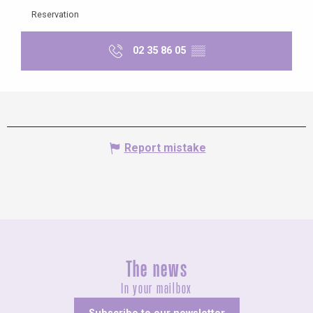
Reservation
02 35 86 05
▒▒
Report mistake
The news
In your mailbox