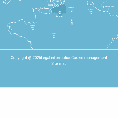
Le Tréport
Dieppe
Luxembourg
Beauvais
4h
Le Havre
1h
Reims
2h45
Rouen
Paris
1h30
Rennes
2h30
Tours
3h
Copyright @ 2025
Legal information
Cookie management
Site map