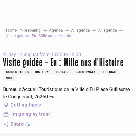
Aller
au
contenu
principal
Home I’m preparing
Agenda
All agenda
All agenda
Visite guidée - Eu : Mille ans d'Histoire
Friday 14 august from 10:30 to 12:00
Visite guidée - Eu : Mille ans d'Histoire
GUIDED TOURS
HISTORY
HERITAGE
GUIDED WALK
CULTURAL
VISIT
Bureau d'Accueil Touristique de la Ville d'Eu Place Guillaume
le Conquerant, 76260 Eu
Getting there
I'm going by train!
Ajouter aux favoris
Share