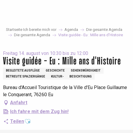
Aller
au
contenu
principal
Startseite Ich bereite mich vor
Agenda
Die gesamte Agenda
Die gesamte Agenda
Visite guidée - Eu : Mille ans d'Histoire
Freitag 14. august von 10:30 bis zu 12:00
Visite guidée - Eu : Mille ans d'Histoire
BEGLEITETE AUSFLÜGE
GESCHICHTE
SEHENSWÜRDIGKEIT
BETREUTE SPAZIERGÄNGE
KULTUR-
BESICHTIGUNG
Bureau d'Accueil Touristique de la Ville d'Eu Place Guillaume
le Conquerant, 76260 Eu
Anfahrt
Ich fahre mit dem Zug hin!
Ajouter aux favoris
Teilen