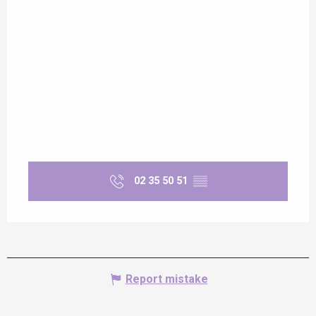
02 35 50 51
▒▒
Report mistake