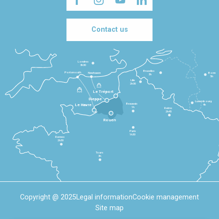
Contact us
Londres
3h30
Bruxelles
Portsmouth
Newhaven
Bonn
3h
5h
Lille
2h30
Le Tréport
Dieppe
Luxembourg
Beauvais
4h
Le Havre
1h
Reims
2h45
Rouen
Paris
1h30
Rennes
2h30
Tours
3h
Copyright @ 2025
Legal information
Cookie management
Site map