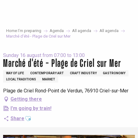
Aller
au
contenu
principal
Home I’m preparing
Agenda
All agenda
All agenda
Marché d'été - Plage de Criel sur Mer
Sunday 16 august from 07:00 to 13:00
Marché d'été - Plage de Criel sur Mer
WAY OF LIFE
CONTEMPORARY ART
CRAFT INDUSTRY
GASTRONOMY
LOCAL TRADITIONS
MARKET
Plage de Criel Rond-Point de Verdun, 76910 Criel-sur-Mer
Getting there
I'm going by train!
Ajouter aux favoris
Share