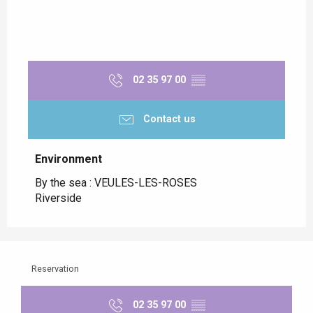
02 35 97 00
▒▒
Contact us
Environment
Environment
By the sea :
VEULES-LES-ROSES
Riverside
Reservation
02 35 97 00
▒▒