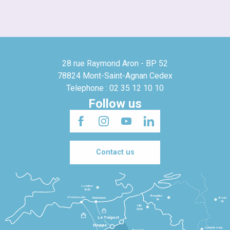
28 rue Raymond Aron - BP 52
78824 Mont-Saint-Agnan Cedex
Telephone : 02 35 12 10 10
Follow us
Contact us
Londres
3h30
Bruxelles
Portsmouth
Newhaven
Bonn
3h
5h
Lille
2h30
Le Tréport
Dieppe
Luxembourg