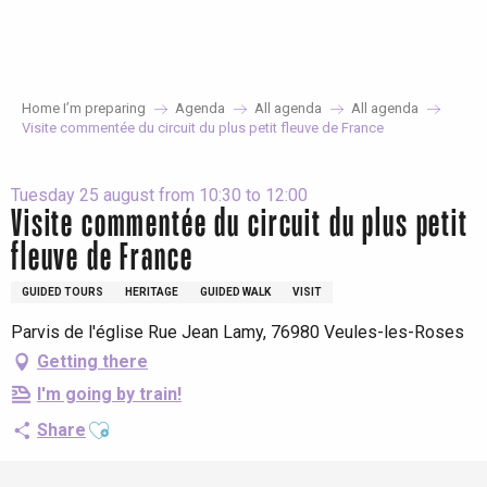
Aller
au
contenu
principal
Home I’m preparing
Agenda
All agenda
All agenda
Visite commentée du circuit du plus petit fleuve de France
Tuesday 25 august from 10:30 to 12:00
Visite commentée du circuit du plus petit
fleuve de France
GUIDED TOURS
HERITAGE
GUIDED WALK
VISIT
Parvis de l'église Rue Jean Lamy, 76980 Veules-les-Roses
Getting there
I'm going by train!
Ajouter aux favoris
Share