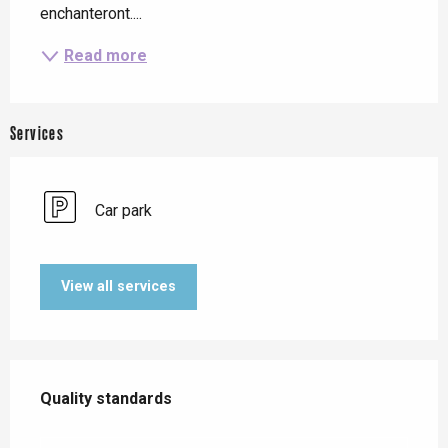
enchanteront....
Read more
Services
Car park
View all services
Services offered
Quality standards
Quality standards