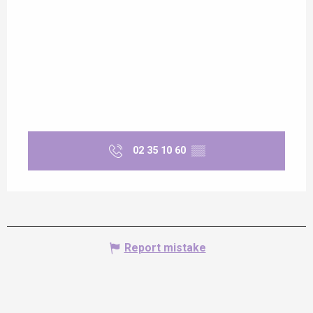
02 35 10 60
▒▒
Report mistake