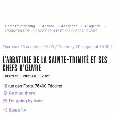
Aller
au
contenu
principal
Home I’m preparing
Agenda
All agenda
All agenda
L’ABBATIALE DE LA SAINTE-TRINITÉ ET SES CHEFS D’ŒUVRE
Thursday 13 august at 15:00 / Thursday 20 august at 15:00 /
...
L’ABBATIALE DE LA SAINTE-TRINITÉ ET SES
CHEFS D’ŒUVRE
HERITAGE
CULTURAL
VISIT
10 rue des Forts, 76400 Fécamp
Getting there
I'm going by train!
Ajouter aux favoris
Share