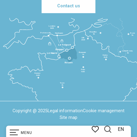
Contact us
Londres
3h30
Bruxelles
Portsmouth
Newhaven
Bonn
3h
5h
Lille
2h30
Le Tréport
Dieppe
Luxembourg
Beauvais
4h
Le Havre
1h
Reims
2h45
Rouen
Paris
1h30
Rennes
2h30
Tours
3h
Copyright @ 2025
Legal information
Cookie management
Site map
EN
MENU