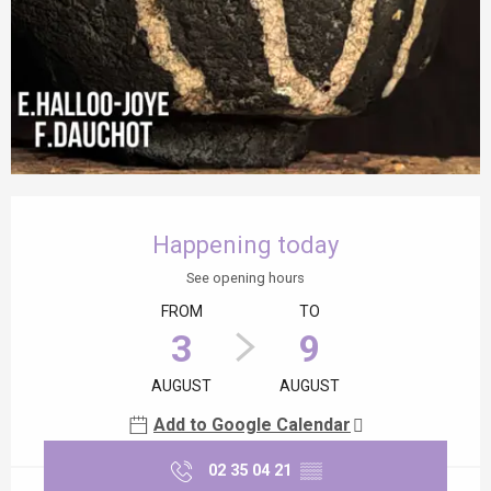
Opening hours & contact details
Happening today
See opening hours
FROM
TO
3
9
AUGUST
AUGUST
Add to Google Calendar
02 35 04 21
▒▒