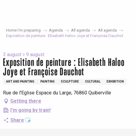
Aller
au
contenu
principal
Home I’m preparing
Agenda
All agenda
All agenda
Exposition de peinture : Elisabeth Haloo Joye et Françoise Dauchot
3 august > 9 august
Exposition de peinture : Elisabeth Haloo
Joye et Françoise Dauchot
ART AND PAINTING
PAINTING
SCULPTURE
CULTURAL
EXHIBITION
Rue de l'Eglise Espace du Large, 76860 Quiberville
Getting there
I'm going by train!
Ajouter aux favoris
Share