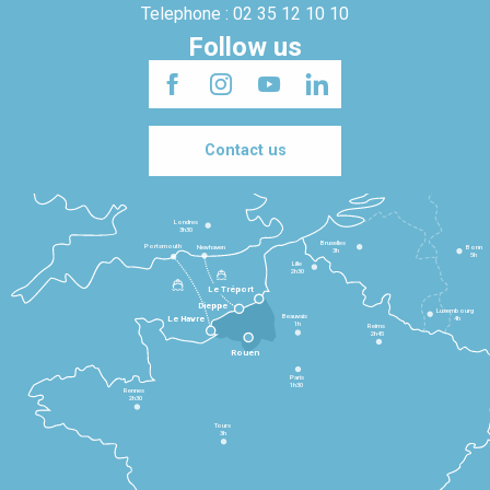
Telephone : 02 35 12 10 10
Follow us
Contact us
Londres
3h30
Bruxelles
Portsmouth
Newhaven
Bonn
3h
5h
Lille
2h30
Le Tréport
Dieppe
Luxembourg
Beauvais
4h
Le Havre
1h
Reims
2h45
Rouen
Paris
1h30
Rennes
2h30
Tours
3h