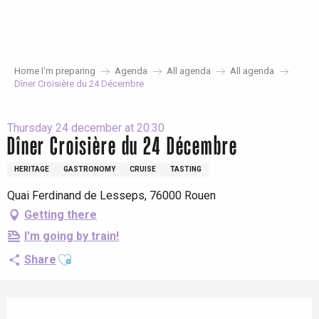
Aller
au
contenu
principal
Home I’m preparing
Agenda
All agenda
All agenda
Dîner Croisière du 24 Décembre
Thursday 24 december at 20:30
Dîner Croisière du 24 Décembre
HERITAGE
GASTRONOMY
CRUISE
TASTING
Quai Ferdinand de Lesseps, 76000 Rouen
Getting there
I'm going by train!
Ajouter aux favoris
Share
Opening hours & contact details