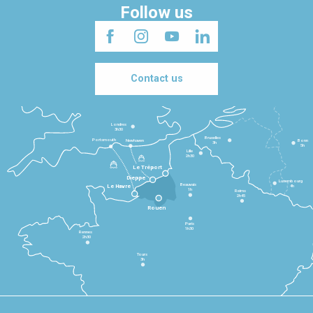
Follow us
Contact us
Londres
3h30
Bruxelles
Portsmouth
Newhaven
Bonn
3h
5h
Lille
2h30
Le Tréport
Dieppe
Luxembourg
Beauvais
4h
Le Havre
1h
Reims
2h45
Rouen
Paris
1h30
Rennes
2h30
Tours
3h