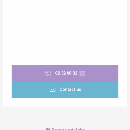
02 32 08 32
▒▒
Contact us
Report mistake