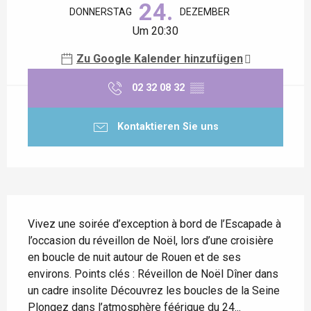
24.
DONNERSTAG
DEZEMBER
Um 20:30
Zu Google Kalender hinzufügen
02 32 08 32
▒▒
Kontaktieren Sie uns
Beschreibung
Vivez une soirée d’exception à bord de l’Escapade à 
l’occasion du réveillon de Noël, lors d’une croisière 
en boucle de nuit autour de Rouen et de ses 
environs. Points clés : Réveillon de Noël Dîner dans 
un cadre insolite Découvrez les boucles de la Seine 
Plongez dans l’atmosphère féérique du 24...