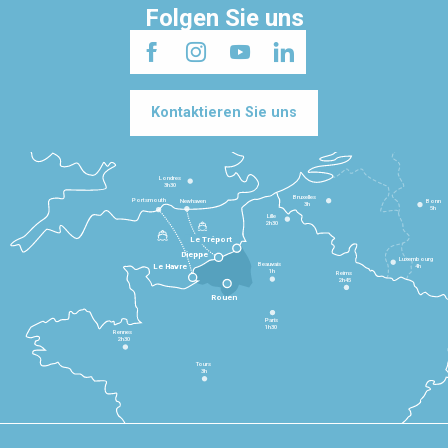
Folgen Sie uns
Kontaktieren Sie uns
Londres
3h30
Bruxelles
Portsmouth
Newhaven
Bonn
3h
5h
Lille
2h30
Le Tréport
Dieppe
Luxembourg
Beauvais
4h
Le Havre
1h
Reims
2h45
Rouen
Paris
1h30
Rennes
2h30
Tours
3h