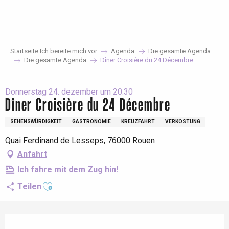
Aller
au
contenu
principal
Startseite Ich bereite mich vor
Agenda
Die gesamte Agenda
Die gesamte Agenda
Dîner Croisière du 24 Décembre
Donnerstag 24. dezember um 20:30
Dîner Croisière du 24 Décembre
SEHENSWÜRDIGKEIT
GASTRONOMIE
KREUZFAHRT
VERKOSTUNG
Quai Ferdinand de Lesseps, 76000 Rouen
Anfahrt
Ich fahre mit dem Zug hin!
Ajouter aux favoris
Teilen
Öffnungszeiten & Kontaktdaten