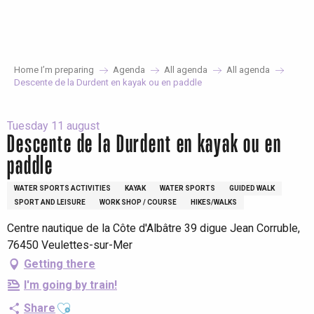
Aller
au
contenu
principal
Home I’m preparing
Agenda
All agenda
All agenda
Descente de la Durdent en kayak ou en paddle
Tuesday 11 august
Descente de la Durdent en kayak ou en
paddle
WATER SPORTS ACTIVITIES
KAYAK
WATER SPORTS
GUIDED WALK
SPORT AND LEISURE
WORK SHOP / COURSE
HIKES/WALKS
Centre nautique de la Côte d'Albâtre 39 digue Jean Corruble,
76450 Veulettes-sur-Mer
Getting there
I'm going by train!
Ajouter aux favoris
Share