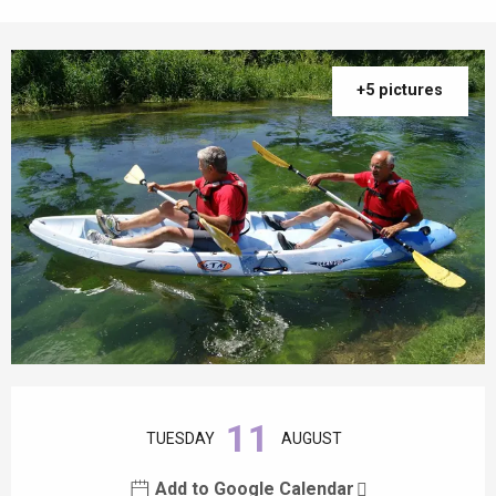
+5 pictures
Opening hours & contact details
11
TUESDAY
AUGUST
Add to Google Calendar