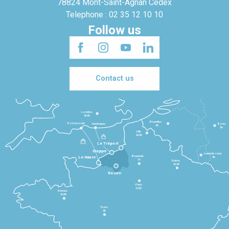
78824 Mont-Saint-Agnan Cedex
Telephone : 02 35 12 10 10
Follow us
Contact us
Londres
3h30
Bruxelles
Portsmouth
Newhaven
Bonn
3h
5h
Lille
2h30
Le Tréport
Dieppe
Luxembourg
Beauvais
4h
Le Havre
1h
Reims
2h45
Rouen
Paris
1h30
Rennes
2h30
Tours
3h