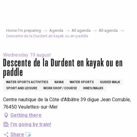
Aller
au
contenu
principal
Home I’m preparing
Agenda
All agenda
All agenda
Descente de la Durdent en kayak ou en paddle
Wednesday 19 august
Descente de la Durdent en kayak ou en
paddle
WATER SPORTS ACTIVITIES
KAYAK
WATER SPORTS
GUIDED WALK
SPORT AND LEISURE
WORK SHOP / COURSE
HIKES/WALKS
Centre nautique de la Côte d'Albâtre 39 digue Jean Corruble,
76450 Veulettes-sur-Mer
Getting there
I'm going by train!
Ajouter aux favoris
Share