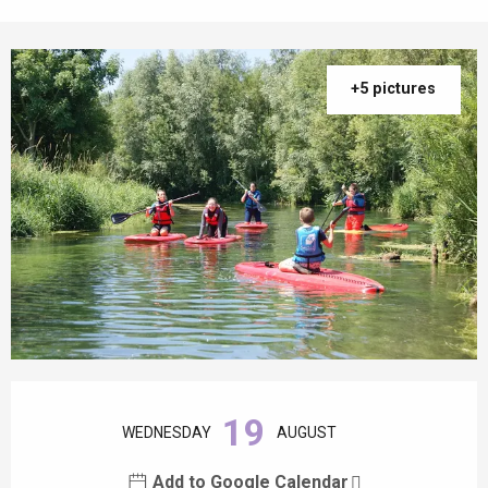
+5 pictures
Opening hours & contact details
19
WEDNESDAY
AUGUST
Add to Google Calendar