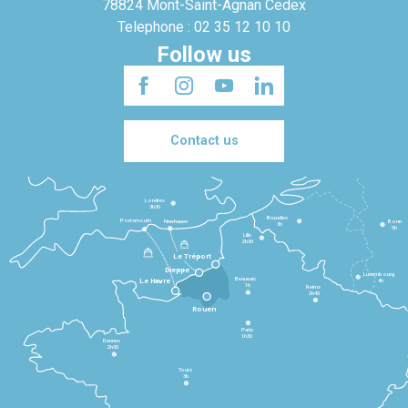
78824 Mont-Saint-Agnan Cedex
Telephone : 02 35 12 10 10
Follow us
Contact us
Londres
3h30
Bruxelles
Portsmouth
Newhaven
Bonn
3h
5h
Lille
2h30
Le Tréport
Dieppe
Luxembourg
Beauvais
4h
Le Havre
1h
Reims
2h45
Rouen
Paris
1h30
Rennes
2h30
Tours
3h