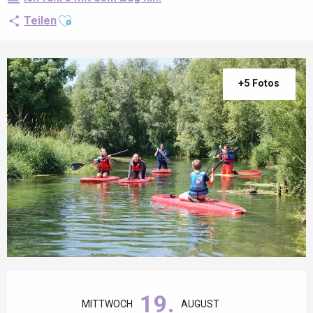
Ajouter aux favoris
Teilen
+5 Fotos
Öffnungszeiten & Kontaktdaten
19.
MITTWOCH
AUGUST