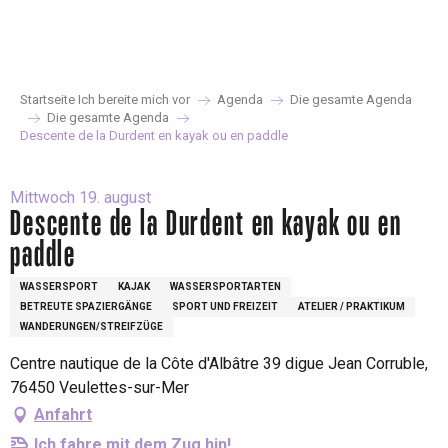
Aller
au
contenu
principal
Startseite Ich bereite mich vor
Agenda
Die gesamte Agenda
Die gesamte Agenda
Descente de la Durdent en kayak ou en paddle
Mittwoch 19. august
Descente de la Durdent en kayak ou en
paddle
WASSERSPORT
KAJAK
WASSERSPORTARTEN
BETREUTE SPAZIERGÄNGE
SPORT UND FREIZEIT
ATELIER / PRAKTIKUM
WANDERUNGEN/STREIFZÜGE
Centre nautique de la Côte d'Albâtre 39 digue Jean Corruble,
76450 Veulettes-sur-Mer
Anfahrt
Ich fahre mit dem Zug hin!