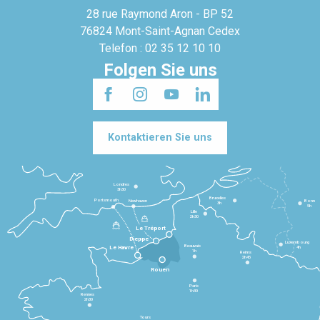
28 rue Raymond Aron - BP 52
76824 Mont-Saint-Agnan Cedex
Telefon : 02 35 12 10 10
Folgen Sie uns
Kontaktieren Sie uns
Londres
3h30
Bruxelles
Portsmouth
Newhaven
Bonn
3h
5h
Lille
2h30
Le Tréport
Dieppe
Luxembourg
Beauvais
4h
Le Havre
1h
Reims
2h45
Rouen
Paris
1h30
Rennes
2h30
Tours