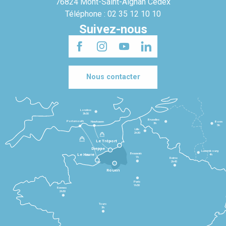
76824 Mont-Saint-Aignan Cedex
Téléphone : 02 35 12 10 10
Suivez-nous
Nous contacter
Londres
3h30
Bruxelles
Portsmouth
Newhaven
Bonn
3h
5h
Lille
2h30
Le Tréport
Dieppe
Luxembourg
Beauvais
4h
Le Havre
1h
Reims
2h45
Rouen
Paris
1h30
Rennes
2h30
Tours
3h