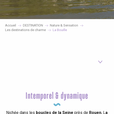
Accueil
DESTINATION
Nature & Sensation
Les destinations de charme
La Bouille
Visiter La Bouille
Le saviez-vous ?
Intemporel & dynamique
Préparer mon séjour
Nichée dans les
boucles de la Seine
près de
Rouen
, L
a
Comment venir ?