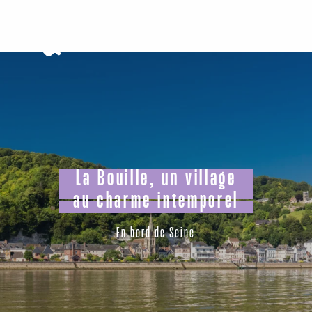
Aller
au
contenu
principal
La Bouille, un village
au charme intemporel
En bord de Seine