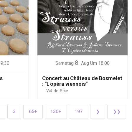
8.
9:30
Samstag
Aug
Um 18:00
és
Concert au Château de Bosmelet
: "L'opéra viennois"
Val-de-Scie
3
65+
130+
197
❯
❯❯