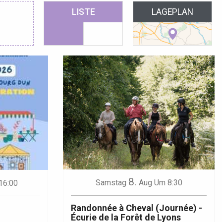
 favoris
LISTE
LAGEPLAN
8.
Samstag
Aug
Um 8:30
16:00
Randonnée à Cheval (Journée) -
Écurie de la Forêt de Lyons