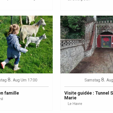
Eaux
8.
8.
tag
Aug
Um 17:00
Samstag
Au
en famille
Visite guidée : Tunnel 
Marie
il
Le Havre