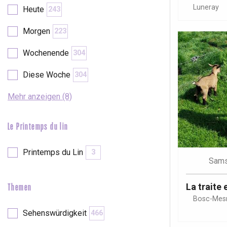
Luneray
Heute
243
etot
Forges-les-
Morgen
223
Clères
Wochenende
304
Buchy
en-Seine
Diese Woche
304
Duclair
Rouen
Mehr anzeigen (8)
Le Printemps du lin
Paris 1h30
Printemps du Lin
3
Sams
La traite 
Themen
Bosc-Mesn
Sehenswürdigkeit
466