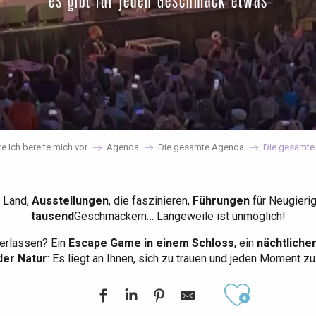
es gibt für jeden Geschmack etwas
te Ich bereite mich vor
Agenda
Die gesamte Agenda
Die gesamte
 Land,
Ausstellungen
, die faszinieren,
Führungen
für Neugieri
tausend
Geschmäckern… Langeweile ist unmöglich!
erlassen? Ein
Escape Game in einem Schloss
, ein
nächtliche
der Natur
: Es liegt an Ihnen, sich zu trauen und jeden Moment z