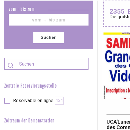
vom - bis zum
2355
Die größte
Le Tr
Eu
Suchen
Criel-sur-Mer
Blangy-s
Dieppe
Offranville
Zentrale Reservierungsstelle
t-Valery-en-Caux
er
Réservable en ligne
124
e
Neufchâtel-en-Bray
Zeitraum der Demonstration
UCA'Luner
Doudeville
des Comm
Val-de-Scie