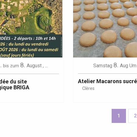
.
8.
8.
August
,
...
Samstag
Aug
Um 
bis zum
Atelier Macarons sucr
dée du site
gique BRIGA
Clères
1
2