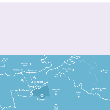
Londres
3h30
Bruxelles
Portsmouth
Newhaven
Bonn
3h
5h
Lille
2h30
Le Tréport
Dieppe
Luxembourg
Beauvais
4h
Le Havre
1h
Reims
2h45
Rouen
Paris
1h30