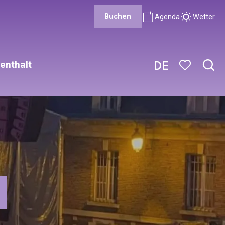
Buchen
Agenda
Wetter
enthalt
DE
Such
Voir les favor