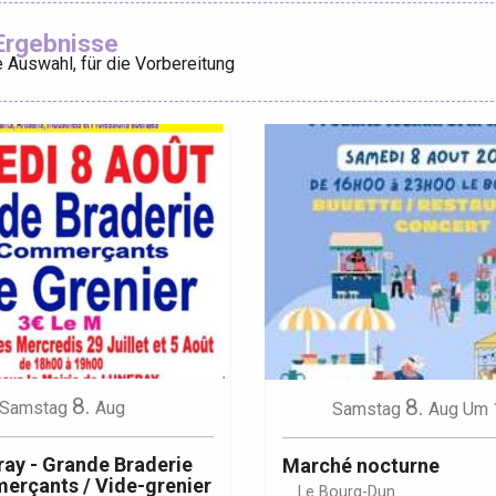
Ajouter aux
Ergebnisse
 Auswahl, für die Vorbereitung
éport
Lille 2h30
ur-Bresle
8.
8.
Samstag
Aug
Samstag
Aug
Um 
ay - Grande Braderie
Marché nocturne
erçants / Vide-grenier
Le Bourg-Dun