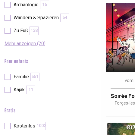
Archäologie
15
Wandern & Spazieren
54
Zu Fuß
138
Mehr anzeigen (20)
Pour enfants
Familie
551
vom
Kajak
11
Soirée F
Forges-le
Gratis
 &
alt
Kostenlos
1002