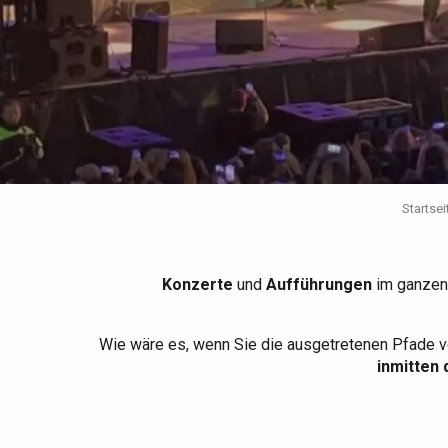
Die gesamte Agenda
Trendige Orte
Aufenthalte am Meer
Frühling
Bester Brunch
Aufenthalte mit dem
Zug
Wenn es regnet
Restaurants mit
Aussicht
Fahrradaufenthalte
Mit den Kindern
Unter Freunden
Startsei
Konzerte
und
Aufführungen
im ganzen
Wie wäre es, wenn Sie die ausgetretenen Pfade v
inmitten 