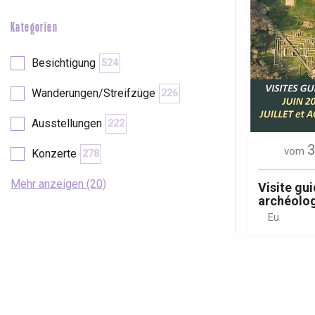
Kategorien
Besichtigung
524
Wanderungen/Streifzüge
226
Ausstellungen
222
3
vom
Konzerte
278
Mehr anzeigen (20)
Visite gui
archéolo
Eu