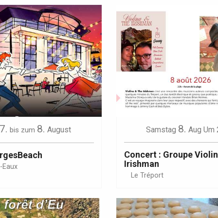
7.
8.
8.
August
Samstag
Aug
Um 
bis zum
Concert : Groupe Violi
orgesBeach
Irishman
s-Eaux
Le Tréport