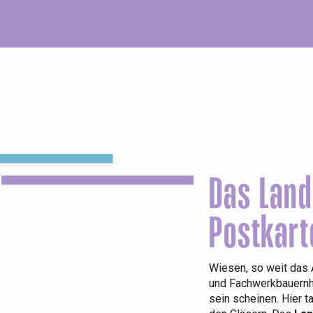
Das Land
Postkart
Wiesen, so weit das
und Fachwerkbauernh
sein scheinen. Hier t