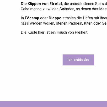
Dieppe
Die Klippen von Étretat
, die unbestrittenen Stars 
Geheimgang zu wilden Stränden, an denen das Meer 
Offranville
In
Fécamp
oder
Dieppe
strahlen die Häfen mit ihre
t-Valery-en-Caux
nass werden wollen, stehen Paddeln, Kiten oder S
er
Die Küste hier ist ein Hauch von Freiheit.
e
Neufchâtel-en-Bray
Doudeville
Val-de-Scie
Ich entdecke
etot
Forges-les-
Clères
Buchy
en-Seine
Duclair
Rouen