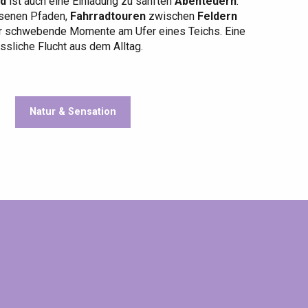
d
ist auch eine Einladung zu sanften
Abenteuern
:
senen Pfaden,
Fahrradtouren
zwischen
Feldern
 schwebende Momente am Ufer eines Teichs. Eine
ssliche Flucht aus dem Alltag.
Natur & Sensation