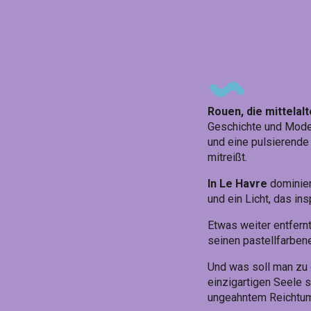
Städte m
Rouen, die mittelalt
Geschichte und Mode
und eine pulsierende 
mitreißt.
In Le Havre
dominiert
und ein Licht, das insp
Etwas weiter entfern
seinen pastellfarben
Und was soll man zu 
einzigartigen Seele s
ungeahntem Reichtu