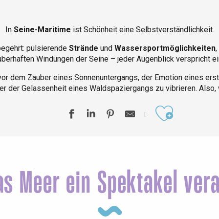
In
Seine-Maritime
ist Schönheit eine Selbstverständlichkeit.
begehrt: pulsierende
Strände
und
Wassersportmöglichkeiten
,
berhaften Windungen der Seine – jeder Augenblick verspricht e
 vor dem Zauber eines Sonnenuntergangs, der Emotion eines erst
r der Gelassenheit eines Waldspaziergangs zu vibrieren. Also, 
Ajouter aux
éport
Lille 2h30
s Meer ein Spektakel vera
ur-Bresle