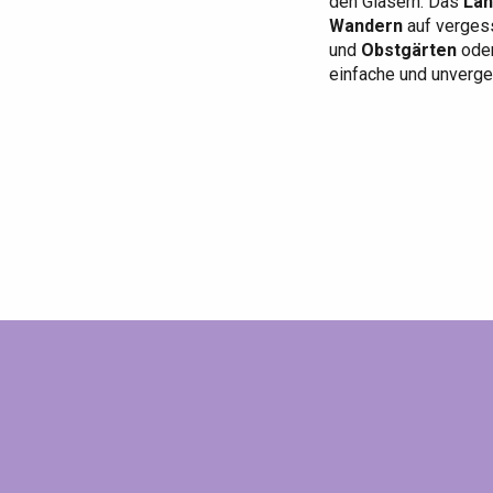
den Gläsern. Das
Lan
Wandern
auf verges
und
Obstgärten
oder
einfache und unverge