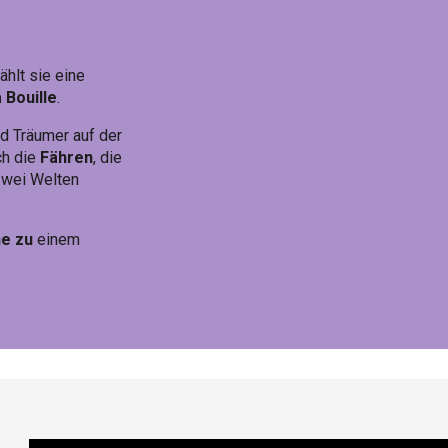
ählt sie eine
 Bouille
.
nd Träumer auf der
ch die
Fähren
, die
 zwei Welten
ne zu
einem