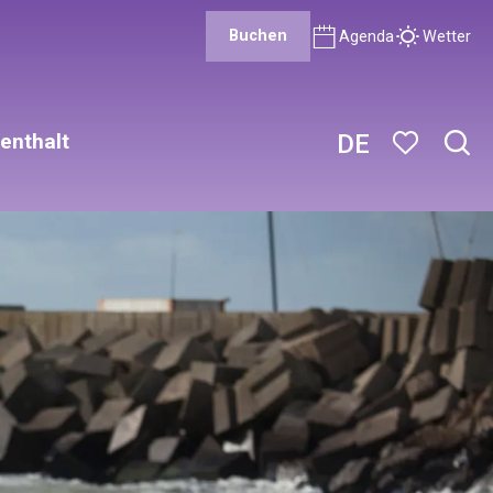
Buchen
Agenda
Wetter
enthalt
DE
Such
Voir les favor