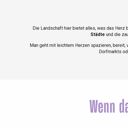
Die Landschaft hier bietet alles, was das Herz 
Städte
und die zau
Man geht mit leichtem Herzen spazieren, bereit,
Dorfmarkts ode
Le Tr
Eu
Wenn da
Criel-sur-Mer
Blangy-s