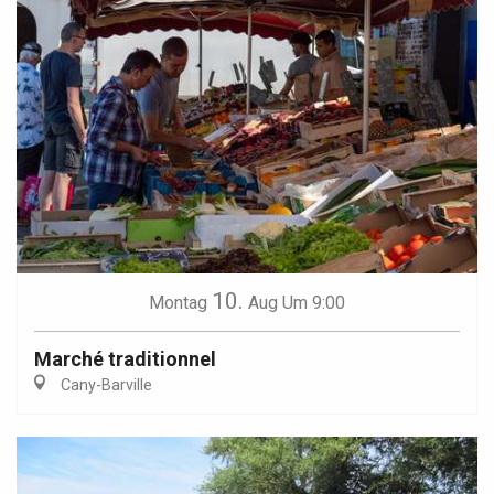
10.
Montag
Aug
Um 9:00
Marché traditionnel
Cany-Barville