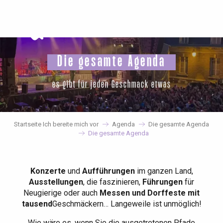
Aller
au
contenu
principal
Die gesamte Agenda
es gibt für jeden Geschmack etwas
Startseite Ich bereite mich vor
Agenda
Die gesamte Agenda
Die gesamte Agenda
Konzerte
und
Aufführungen
im ganzen Land,
Ausstellungen
, die faszinieren,
Führungen
für
Neugierige oder auch
Messen und Dorffeste mit
tausend
Geschmäckern… Langeweile ist unmöglich!
Wie wäre es, wenn Sie die ausgetretenen Pfade