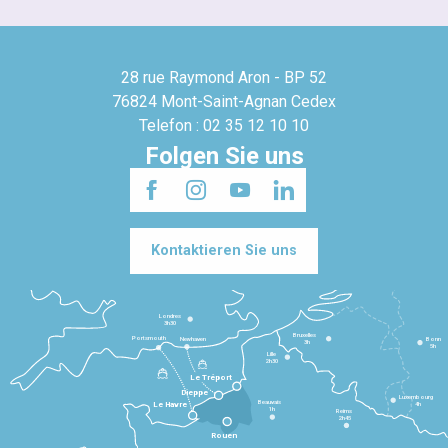
28 rue Raymond Aron - BP 52
76824 Mont-Saint-Agnan Cedex
Telefon : 02 35 12 10 10
Folgen Sie uns
Kontaktieren Sie uns
Londres
3h30
Bruxelles
Portsmouth
Newhaven
Bonn
3h
5h
Lille
2h30
Le Tréport
Dieppe
Luxembourg
Beauvais
4h
Le Havre
1h
Reims
2h45
Rouen