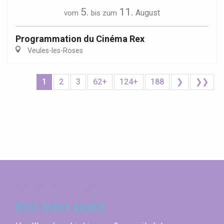
5.
11.
August
vom
bis zum
Programmation du Cinéma Rex
Veules-les-Roses
1
2
3
62+
124+
188
❯
❯❯
Seine-Maritime
Durch andere Aspekte