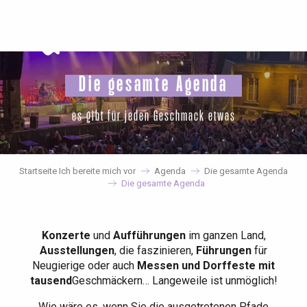
Aller
au
contenu
principal
Die gesamte Agenda
es gibt für jeden Geschmack etwas
Startseite Ich bereite mich vor
Agenda
Die gesamte Agenda
Die gesamte Agenda
Konzerte
und
Aufführungen
im ganzen Land,
Ausstellungen
, die faszinieren,
Führungen
für
Neugierige oder auch
Messen und Dorffeste mit
tausend
Geschmäckern… Langeweile ist unmöglich!
Wie wäre es, wenn Sie die ausgetretenen Pfade