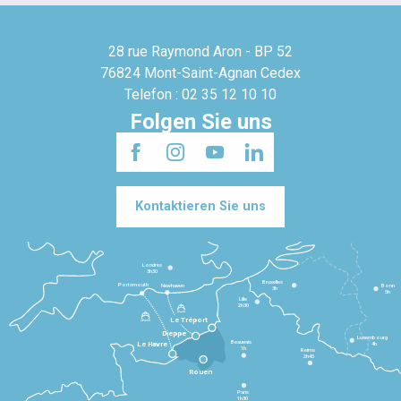
28 rue Raymond Aron - BP 52
76824 Mont-Saint-Agnan Cedex
Telefon : 02 35 12 10 10
Folgen Sie uns
Kontaktieren Sie uns
Londres
3h30
Bruxelles
Portsmouth
Newhaven
Bonn
3h
5h
Lille
2h30
Le Tréport
Dieppe
Luxembourg
Beauvais
4h
Le Havre
1h
Reims
2h45
Rouen
Paris
1h30