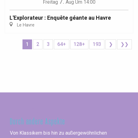
7.
Freitag
Aug
Um 14:00
L'Explorateur : Enquête géante au Havre
Le Havre
1
2
3
64+
128+
193
❯
❯❯
Seine-Maritime
Durch andere Aspekte
Von Klassikern bis hin zu außergewöhnlichen