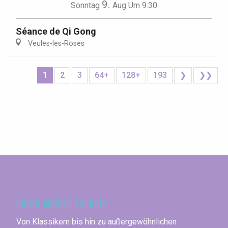
9.
Sonntag
Aug
Um 9:30
Séance de Qi Gong
Veules-les-Roses
1
2
3
64+
128+
193
❯
❯❯
Seine-Maritime
Durch andere Aspekte
Von Klassikern bis hin zu außergewöhnlichen