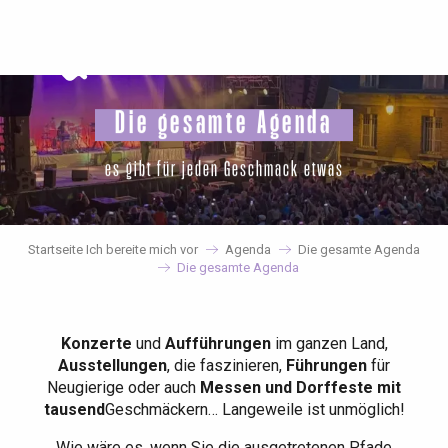
Aller
au
contenu
principal
Die gesamte Agenda
es gibt für jeden Geschmack etwas
Startseite Ich bereite mich vor
Agenda
Die gesamte Agenda
Die gesamte Agenda
Konzerte
und
Aufführungen
im ganzen Land,
Ausstellungen
, die faszinieren,
Führungen
für
Neugierige oder auch
Messen und Dorffeste mit
tausend
Geschmäckern… Langeweile ist unmöglich!
Wie wäre es, wenn Sie die ausgetretenen Pfade