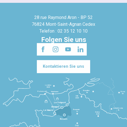
28 rue Raymond Aron - BP 52
76824 Mont-Saint-Agnan Cedex
Telefon : 02 35 12 10 10
Folgen Sie uns
Kontaktieren Sie uns
Londres
3h30
Bruxelles
Portsmouth
Newhaven
Bonn
3h
5h
Lille
2h30
Le Tréport
Dieppe
Luxembourg
Beauvais
4h
Le Havre
1h
Reims
2h45
Rouen
Paris