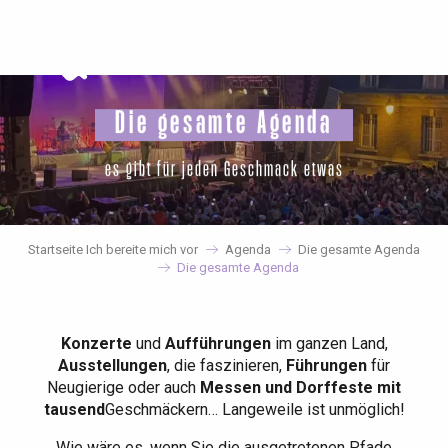
Aller
au
contenu
principal
Die gesamte Agenda
es gibt für jeden Geschmack etwas
Startseite Ich bereite mich vor
Agenda
Die gesamte Agenda
Die gesamte Agenda
Konzerte
und
Aufführungen
im ganzen Land,
Ausstellungen
, die faszinieren,
Führungen
für
Neugierige oder auch
Messen und Dorffeste mit
tausend
Geschmäckern… Langeweile ist unmöglich!
Wie wäre es, wenn Sie die ausgetretenen Pfade