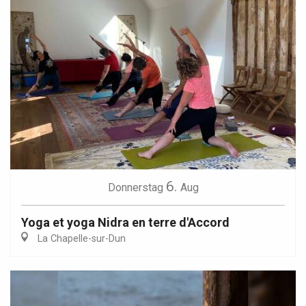
6.
Donnerstag
Aug
Yoga et yoga Nidra en terre d'Accord
La Chapelle-sur-Dun