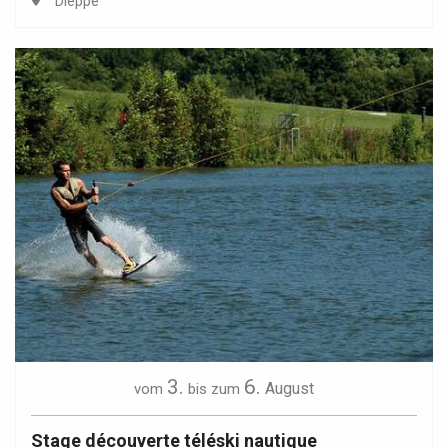
Dieppe
3.
6.
August
vom
bis zum
Stage découverte téléski nautique