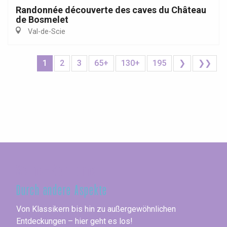
Randonnée découverte des caves du Château
de Bosmelet
Val-de-Scie
1
2
3
65+
130+
195
❯
❯❯
Seine-Maritime
Durch andere Aspekte
Von Klassikern bis hin zu außergewöhnlichen
Entdeckungen – hier geht es los!