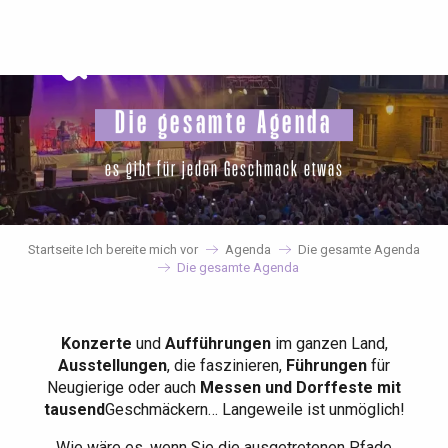
Aller
au
contenu
principal
Die gesamte Agenda
es gibt für jeden Geschmack etwas
Startseite Ich bereite mich vor
Agenda
Die gesamte Agenda
Die gesamte Agenda
Konzerte
und
Aufführungen
im ganzen Land,
Ausstellungen
, die faszinieren,
Führungen
für
Neugierige oder auch
Messen und Dorffeste mit
tausend
Geschmäckern… Langeweile ist unmöglich!
Wie wäre es, wenn Sie die ausgetretenen Pfade