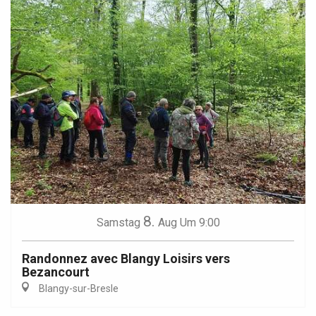
8.
Samstag
Aug
Um 9:00
Randonnez avec Blangy Loisirs vers
Bezancourt
Blangy-sur-Bresle