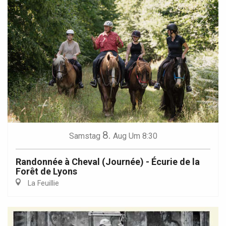
8.
Samstag
Aug
Um 8:30
Randonnée à Cheval (Journée) - Écurie de la
Forêt de Lyons
La Feuillie