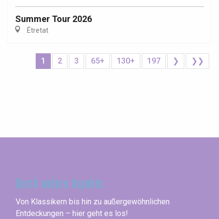
Summer Tour 2026
Étretat
1
2
3
65+
130+
197
❯
❯❯
Seine-Maritime
Durch andere Aspekte
Von Klassikern bis hin zu außergewöhnlichen
Entdeckungen – hier geht es los!