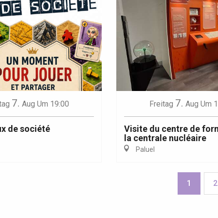
7.
7.
tag
Aug
Um 19:00
Freitag
Aug
Um 1
ux de société
Visite du centre de fo
la centrale nucléaire
Paluel
1
2