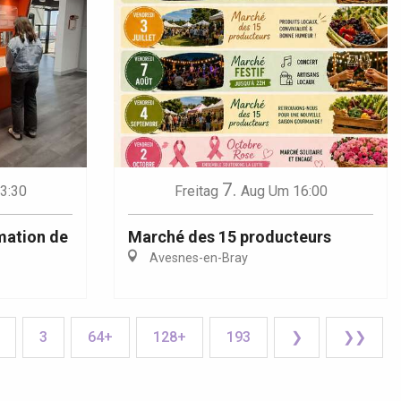
7.
3:30
Freitag
Aug
Um 16:00
rmation de
Marché des 15 producteurs
Avesnes-en-Bray
3
64+
128+
193
❯
❯❯