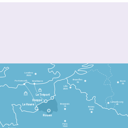
Londres
3h30
Bruxelles
Portsmouth
Newhaven
Bonn
3h
5h
Lille
2h30
Le Tréport
Dieppe
Luxembourg
Beauvais
4h
Le Havre
1h
Reims
2h45
Rouen
Paris
1h30