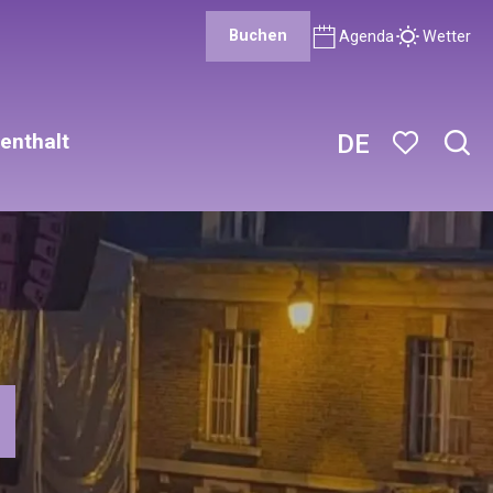
Buchen
Agenda
Wetter
enthalt
DE
Such
Voir les favor