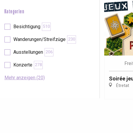
Kategorien
Besichtigung
510
Wanderungen/Streifzüge
230
Ausstellungen
206
Frei
Konzerte
278
Mehr anzeigen (20)
Soirée je
Étretat