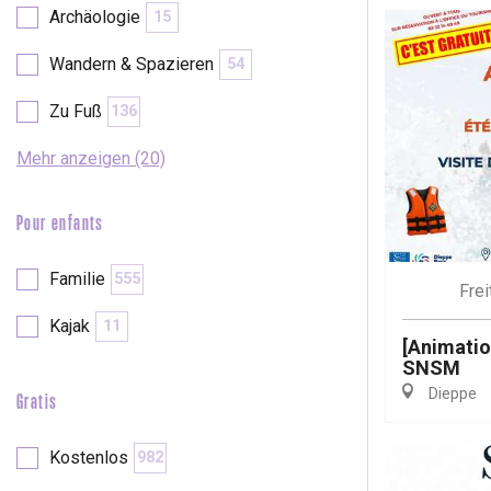
Archäologie
15
Wandern & Spazieren
54
Zu Fuß
136
Mehr anzeigen (20)
Pour enfants
Familie
555
Frei
Kajak
11
[Animatio
SNSM
Dieppe
Gratis
 &
alt
Kostenlos
982