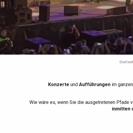
Die gesamte Agenda
Trendige Orte
Aufenthalte am Meer
Frühling
Bester Brunch
Aufenthalte mit dem
Zug
Wenn es regnet
Restaurants mit
Aussicht
Fahrradaufenthalte
Mit den Kindern
Unter Freunden
Startsei
Konzerte
und
Aufführungen
im ganzen
Wie wäre es, wenn Sie die ausgetretenen Pfade v
inmitten 