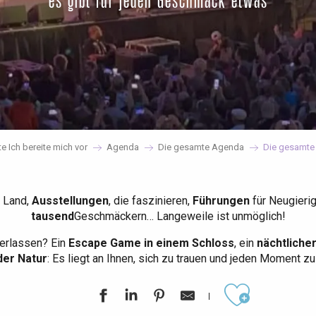
es gibt für jeden Geschmack etwas
te Ich bereite mich vor
Agenda
Die gesamte Agenda
Die gesamte
 Land,
Ausstellungen
, die faszinieren,
Führungen
für Neugieri
tausend
Geschmäckern… Langeweile ist unmöglich!
erlassen? Ein
Escape Game in einem Schloss
, ein
nächtliche
der Natur
: Es liegt an Ihnen, sich zu trauen und jeden Moment z