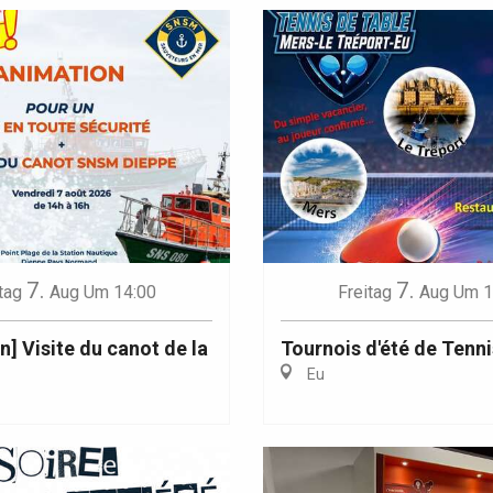
7.
7.
tag
Aug
Um 14:00
Freitag
Aug
Um 1
n] Visite du canot de la
Tournois d'été de Tenni
Eu