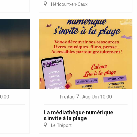
Héricourt-en-Caux
7.
0:00
Freitag
Aug
Um 10:00
La médiathèque numérique
s'invite à la plage
Le Tréport