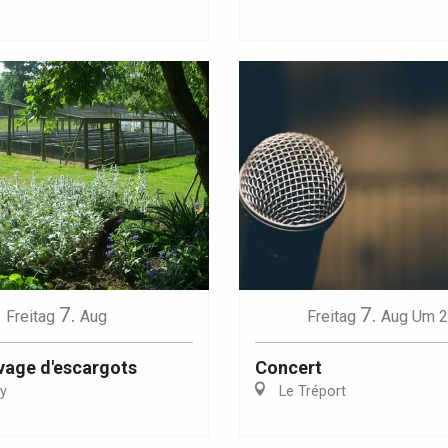
Eaux
7.
7.
Freitag
Aug
Freitag
Aug
Um 2
evage d'escargots
Concert
y
Le Tréport