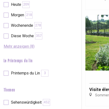
Heute
209
etot
Forges-les-
Morgen
218
Clères
Wochenende
278
Buchy
en-Seine
Diese Woche
357
Duclair
Rouen
Mehr anzeigen (8)
Le Printemps du lin
Paris 1h30
Printemps du Lin
3
Visite él
Themen
Sommer
Sehenswürdigkeit
452