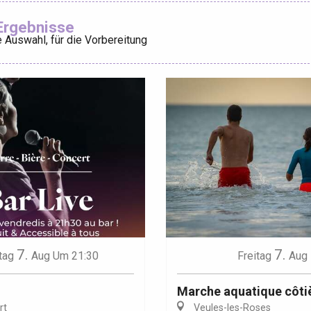
Ajouter aux
Ergebnisse
 Auswahl, für die Vorbereitung
éport
Lille 2h30
ur-Bresle
7.
7.
tag
Aug
Um 21:30
Freitag
Aug
Marche aquatique côti
rt
Veules-les-Roses