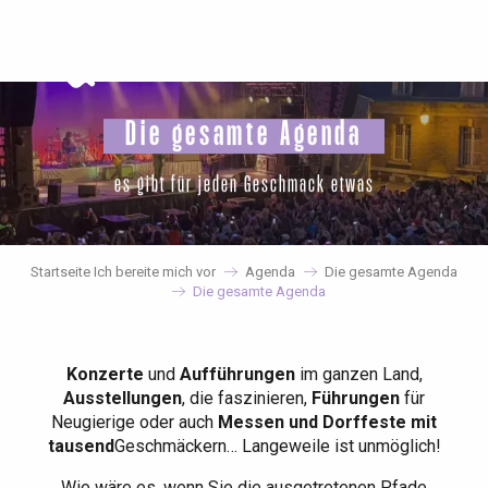
Aller
au
contenu
principal
Die gesamte Agenda
es gibt für jeden Geschmack etwas
Startseite Ich bereite mich vor
Agenda
Die gesamte Agenda
Die gesamte Agenda
Konzerte
und
Aufführungen
im ganzen Land,
Ausstellungen
, die faszinieren,
Führungen
für
Neugierige oder auch
Messen und Dorffeste mit
tausend
Geschmäckern… Langeweile ist unmöglich!
Wie wäre es, wenn Sie die ausgetretenen Pfade