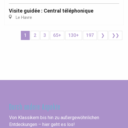
Visite guidée : Central téléphonique
Le Havre
1
2
3
65+
130+
197
❯
❯❯
Seine-Maritime
Durch andere Aspekte
Von Klassikern bis hin zu außergewöhnlichen
Entdeckungen – hier geht es los!