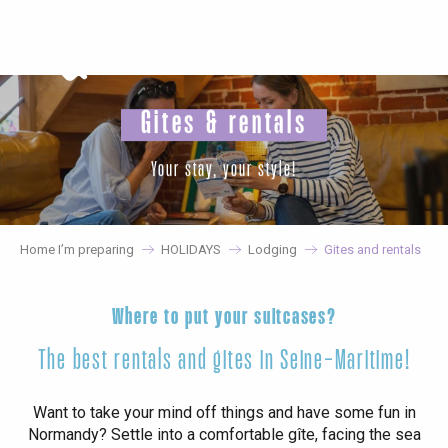
Aller
au
contenu
principal
Gites & rentals
Your stay, your style!
Home I’m preparing
HOLIDAYS
Lodging
Gites and rentals
Where to put your suitcases?
The best rentals and gites in Seine-Maritime!
Want to take your mind off things and have some fun in
Normandy? Settle into a comfortable gîte, facing the sea