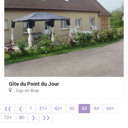
Gîte du Point du Jour
Sigy-en-Bray
❮❮
❮
1
21+
42+
62
63
64
66+
72+
80
❯
❯❯