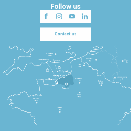
Follow us
Contact us
Londres
3h30
Bruxelles
Portsmouth
Newhaven
Bonn
3h
5h
Lille
2h30
Le Tréport
Dieppe
Luxembourg
Beauvais
4h
Le Havre
1h
Reims
2h45
Rouen
Paris
1h30
Rennes
2h30
Tours
3h