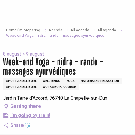
Aller
au
contenu
principal
Home I’m preparing
Agenda
All agenda
All agenda
Week-end Yoga - nidra - rando - massages ayurvédiques
8 august > 9 august
Week-end Yoga - nidra - rando -
massages ayurvédiques
SPORT AND LEISURE
WELL-BEING
YOGA
NATURE AND RELAXATION
SPORT AND LEISURE
WORK SHOP / COURSE
Jardin Terre d'Accord, 76740 La Chapelle-sur-Dun
Getting there
I'm going by train!
Ajouter aux favoris
Share