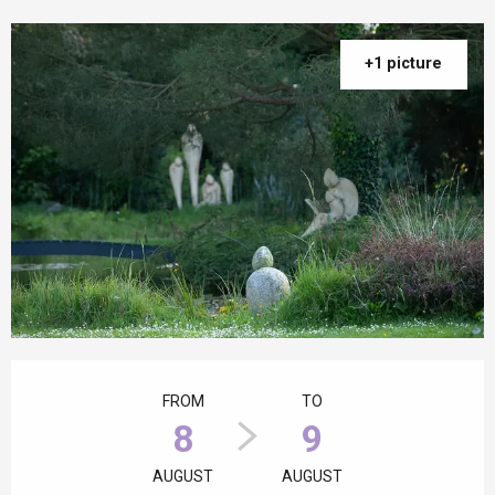
+1 picture
Opening hours & contact details
FROM
TO
8
9
AUGUST
AUGUST