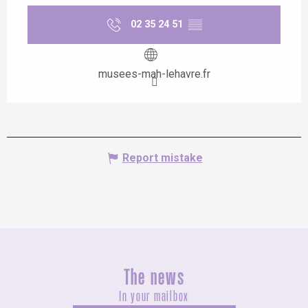
02 35 24 51
▒▒
musees-mah-lehavre.fr
Report mistake
The news
In your mailbox