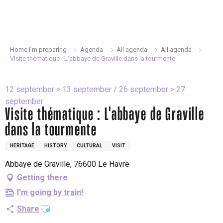
Aller
au
contenu
principal
Home I’m preparing
Agenda
All agenda
All agenda
Visite thématique : L'abbaye de Graville dans la tourmente
12 september > 13 september / 26 september > 27
september
Visite thématique : L'abbaye de Graville
dans la tourmente
HERITAGE
HISTORY
CULTURAL
VISIT
Abbaye de Graville, 76600 Le Havre
Getting there
I'm going by train!
Ajouter aux favoris
Share