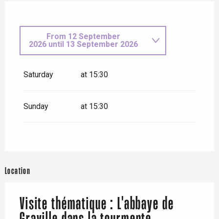
From
12 September
2026
until
13 September 2026
From
26 September
2026
until
27 September 2026
Saturday
at 15:30
Sunday
at 15:30
Location
Visite thématique : L'abbaye de