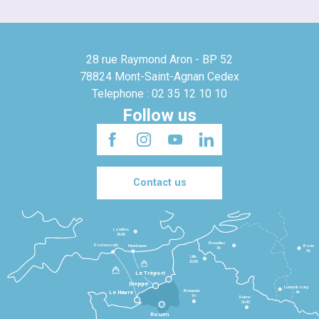
28 rue Raymond Aron - BP 52
78824 Mont-Saint-Agnan Cedex
Telephone : 02 35 12 10 10
Follow us
Contact us
Londres
3h30
Bruxelles
Portsmouth
Newhaven
Bonn
3h
5h
Lille
2h30
Le Tréport
Dieppe
Luxembourg
Beauvais
4h
Le Havre
1h
Reims
2h45
Rouen