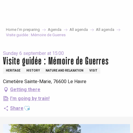
Aller
au
contenu
principal
Home I’m preparing
Agenda
All agenda
All agenda
Visite guidée : Mémoire de Guerres
Sunday 6 september at 15:00
Visite guidée : Mémoire de Guerres
HERITAGE
HISTORY
NATURE AND RELAXATION
VISIT
Cimetière Sainte-Marie, 76600 Le Havre
Getting there
I'm going by train!
Ajouter aux favoris
Share