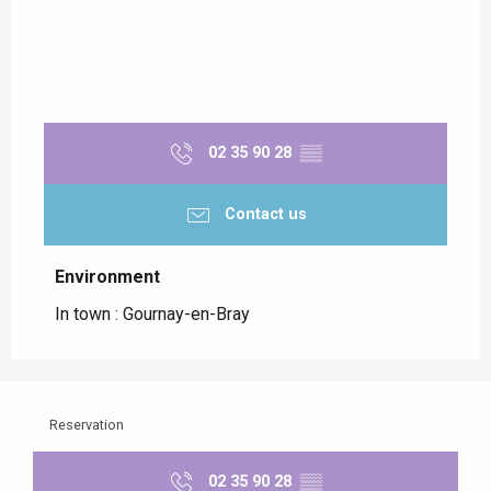
02 35 90 28
▒▒
Contact us
Environment
Environment
In town :
Gournay-en-Bray
Reservation
02 35 90 28
▒▒