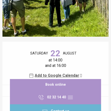
Opening hours & contact details
22
SATURDAY
AUGUST
at 14:00
and at 16:00
Add to Google Calendar
Book online
02 32 14 40
▒▒