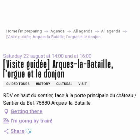
Aller
au
contenu
principal
Home I’m preparing
Agenda
All agenda
All agenda
[Visite guidée] Arques-la-Bataille, l’orgue et le donjon
Saturday 22 august at 14:00 and at 16:00
[Visite guidée] Arques-la-Bataille,
l’orgue et le donjon
GUIDED TOURS
HISTORY
CULTURAL
VISIT
RDV en haut du sentier, face à la porte principale du château /
Sentier du Bel, 76880 Arques-la-Bataille
Getting there
I'm going by train!
Ajouter aux favoris
Share