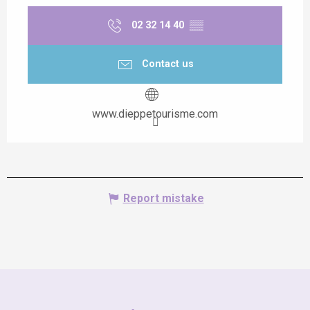
02 32 14 40
▒▒
Contact us
www.dieppetourisme.com
Report mistake