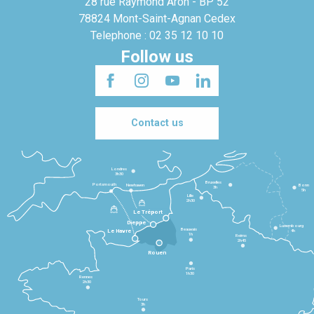
28 rue Raymond Aron - BP 52
78824 Mont-Saint-Agnan Cedex
Telephone : 02 35 12 10 10
Follow us
Contact us
Londres
3h30
Bruxelles
Portsmouth
Newhaven
Bonn
3h
5h
Lille
2h30
Le Tréport
Dieppe
Luxembourg
Beauvais
4h
Le Havre
1h
Reims
2h45
Rouen
Paris
1h30
Rennes
2h30
Tours
3h