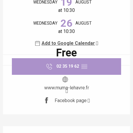
19
WEDNESDAY
AUGUST
at 10:30
26
WEDNESDAY
AUGUST
at 10:30
Add to Google Calendar
Free
02 35 19 62
▒▒
www.muma-lehavre.fr
Facebook page
Description