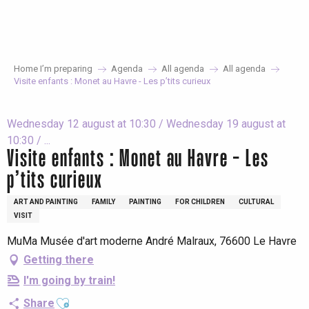
Aller
au
contenu
principal
Home I’m preparing
Agenda
All agenda
All agenda
Visite enfants : Monet au Havre - Les p’tits curieux
Wednesday 12 august at 10:30 / Wednesday 19 august at
10:30 / ...
Visite enfants : Monet au Havre - Les
p’tits curieux
ART AND PAINTING
FAMILY
PAINTING
FOR CHILDREN
CULTURAL
VISIT
MuMa Musée d'art moderne André Malraux, 76600 Le Havre
Getting there
I'm going by train!
Ajouter aux favoris
Share