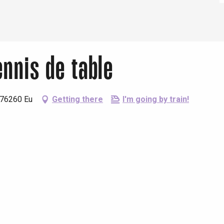
ennis de table
 76260 Eu
Getting there
I'm going by train!