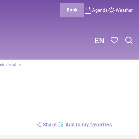
Book
Agenda
Weather
EN
Sear
Voir les favor
nis de table
Ajouter aux favoris
Share
Add to my favorites