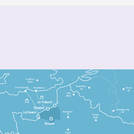
Londres
3h30
Bruxelles
Portsmouth
Newhaven
Bonn
3h
5h
Lille
2h30
Le Tréport
Dieppe
Luxembourg
Beauvais
4h
Le Havre
1h
Reims
2h45
Rouen
Paris