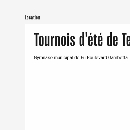
Paris 1h30
Location
Tournois d'été de T
Gymnase municipal de Eu Boulevard Gambetta,
e
tay