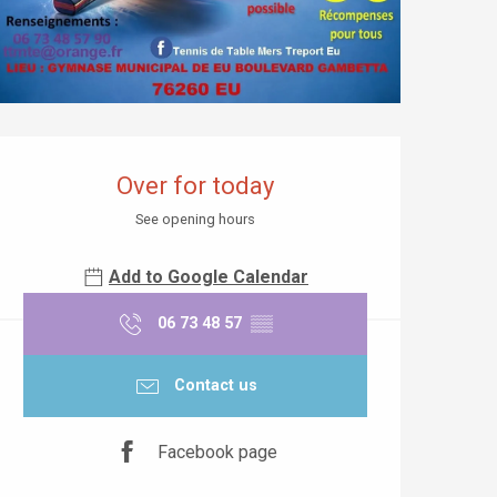
Opening hours & contact details
Over for today
See opening hours
Add to Google Calendar
06 73 48 57
▒▒
Contact us
Facebook page