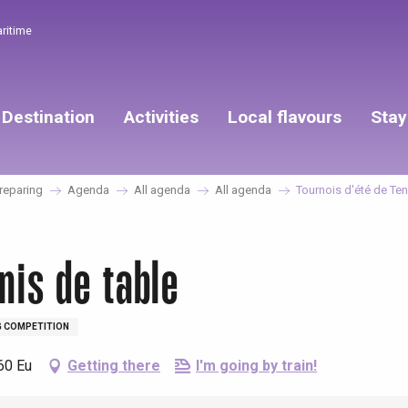
aritime
Destination
Activities
Local flavours
Stay
reparing
Agenda
All agenda
All agenda
Tournois d'été de Ten
nis de table
 COMPETITION
60 Eu
Getting there
I'm going by train!