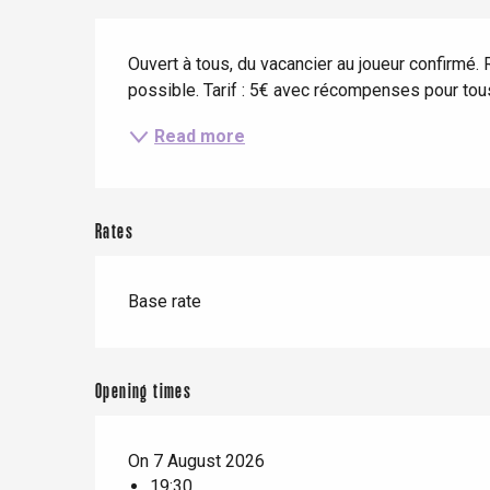
Spring
Best brunches
Train trips
Description
When it rains
Restaurants with a
Cycling holidays
Ouvert à tous, du vacancier au joueur confirmé. 
view
With children
possible. Tarif : 5€ avec récompenses pour tou
Between friends
Read more
Rates
Le Tr
Base rate
Eu
Opening times
Criel-sur-Mer
Blangy-s
Dieppe
On 7 August 2026
19:30