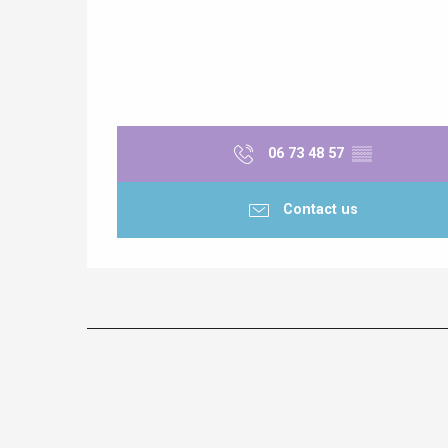
06 73 48 57
▒▒
Contact us