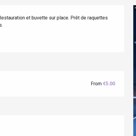
Restauration et buvette sur place. Prêt de raquettes 
s.
éport
From
€5.00
Lille 2h30
ur-Bresle