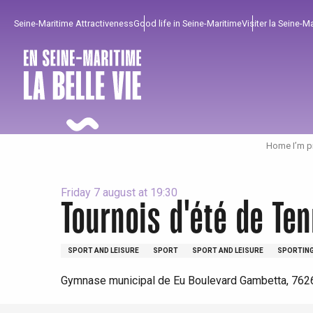
Aller
Seine-Maritime Attractiveness
Good life in Seine-Maritime
Visiter la Seine-M
au
contenu
principal
Home I’m p
Friday 7 august at 19:30
Tournois d'été de Ten
To enjoy
Must-sees
From our region !
SPORT AND LEISURE
SPORT
SPORT AND LEISURE
SPORTING
Gymnase municipal de Eu Boulevard Gambetta, 762
All agenda
Trendy places
Seaside breaks